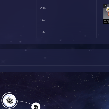
5
204
147
107