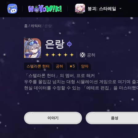
붕괴: 스타레일
홈
/
캐릭터
/
은랑
은랑
공허
스텔라론 헌터
공허
★5
양자
「스텔라론 헌터」의 멤버, 프로 해커
우주를 몰입감 넘치는 대형 시뮬레이션 게임으로 여기며 즐
현실 데이터를 수정할 수 있는 「에테르 편집」을 마스터했
이야기
음성