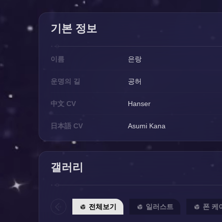
기본 정보
이름
은랑
운명의 길
공허
中文 CV
Hanser
日本語 CV
Asumi Kana
갤러리
전체보기
일러스트
폰 케