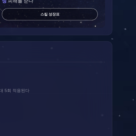
성
 피해를 준다
스킬 성장표
대 5회 적용된다