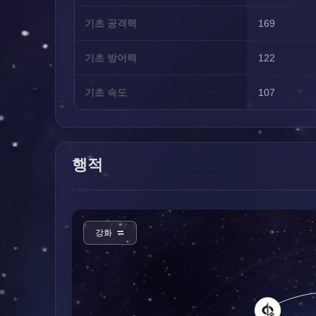
기초 공격력
169
기초 방어력
122
기초 속도
107
행적
강화