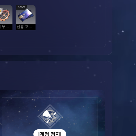
4,000
고대 부속품
신용 포인트
|계정 정지|