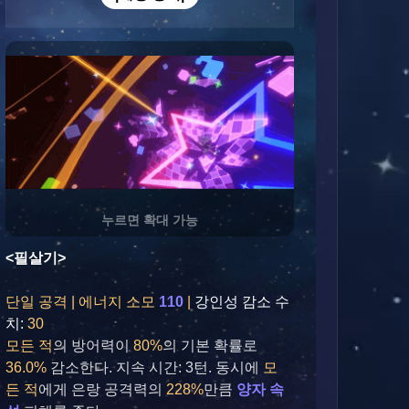
누르면 확대 가능
<필살기>
단일 공격 | 에너지 소모 
110 
|
강인성 감소 수
치:
 30
모든 적
의 방어력이 
80%
의 기본 확률로 
36.0%
 감소한다. 지속 시간: 3턴. 동시에 
모
든 적
에게 은랑 공격력의 
228%
만큼 
양자 속