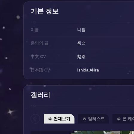
기본 정보
이름
나찰
운명의 길
풍요
中文 CV
赵路
日本語 CV
Ishida Akira
갤러리
전체보기
일러스트
폰 케