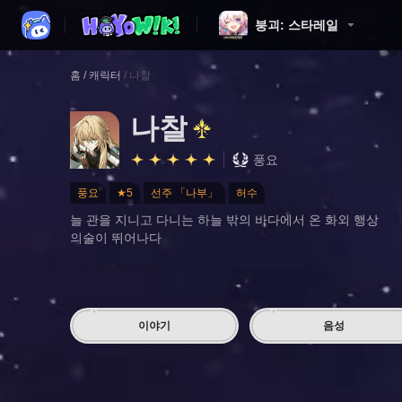
붕괴: 스타레일
홈
/
캐릭터
/
나찰
나찰
풍요
풍요
★5
선주 「나부」
허수
늘 관을 지니고 다니는 하늘 밖의 바다에서 온 화외 행상
의술이 뛰어나다
이야기
음성