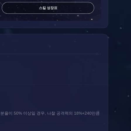
스킬 성장표
분율이 50% 이상일 경우, 나찰 공격력의 18%+240만큼 