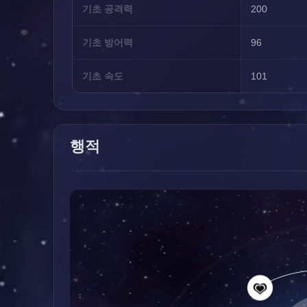
기초 공격력
200
기초 방어력
96
기초 속도
101
행적