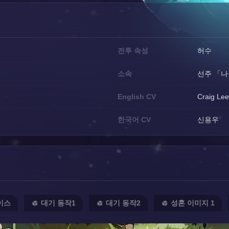
전투 속성
허수
소속
선주 「
English CV
Craig Le
한국어 CV
신용우
이스
대기 동작1
대기 동작2
성혼 이미지 1