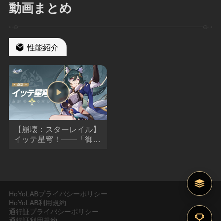
動画まとめ
性能紹介
【崩壊：スターレイル】
イッテ星穹！——「御
空：羅浮の舵取はかつて
暴走族だった」
HoYoLABプライバシーポリシー
HoYoLAB利用規約
通行証プライバシーポリシー
通行証利用規約