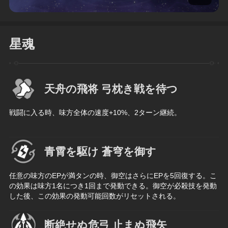
星魂
天舟の飛将 弓枕き戦を待つ
戦闘に入る時、味方全体の速度+10%、2ターン継続。
青霄を駆け 蒼穹を御す
任意の味方のEPが満タンの時、御空はさらにEPを5回復する。こ
の効果は味方1名につき1回まで発動できる。御空が必殺技を発動
した後、この効果の発動可能回数がリセットされる。
断絶せぬ危弓 止まぬ飛矢