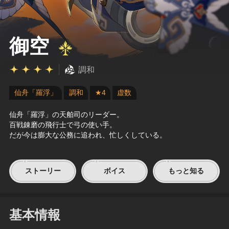
御空
調和
仙舟「羅浮」
調和
★4
虚数
仙舟「羅浮」の天舶司のリーダー。
百戦錬磨の飛行士で弓の使い手。
だが今は膨大な公務に追われ、忙しくしている。
ストーリー
ボイス
もっと知る
基本情報