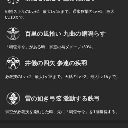
戦闘スキルのLv.+2、最大Lv.15まで。通常攻撃のLv.+1、最大
Lv.10まで。
百里の風拾い 九曲の鏑鳴らす
「鳴弦号令」がある時、御空の与ダメージ+30%。
井儀の四矢 参連の疾羽
必殺技のLv.+2、最大Lv.15まで。天賦のLv.+2、最大Lv.15まで。
雷の如き弓弦 激動する銑弓
御空が必殺技を発動した時、先に「鳴弦号令」を
1
層獲得する。