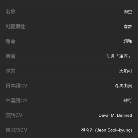
名称
御空
戦闘属性
虚数
運命
調和
所属
仙舟「羅浮」
陣営
天舶司
日本語CV
冬馬由美
中国語CV
钟可
英語CV
Dawn M. Bennett
韓国語CV
전숙경 (Jeon Sook-kyung)