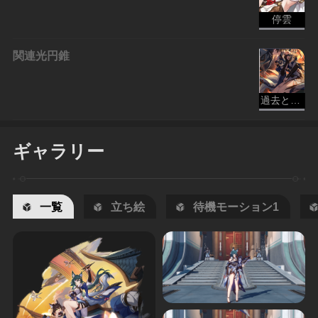
停雲
関連光円錐
過去と未来
ギャラリー
一覧
立ち絵
待機モーション1