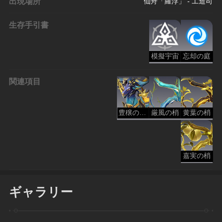
出現場所
仙舟「羅浮」 - 工造司
生存手引書
模擬宇宙
忘却の庭
関連項目
豊穣の玄鹿
厳風の梢
黄葉の梢
嘉実の梢
ギャラリー