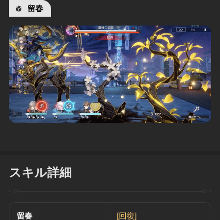
留春
スキル詳細
留春
[回復]