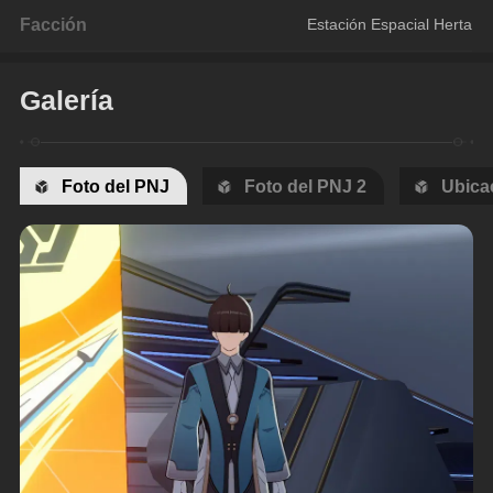
Facción
Estación Espacial Herta
Galería
Foto del PNJ
Foto del PNJ 2
Ubica