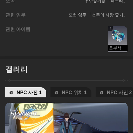
소속
우주정거장 「헤르타」
관련 임무
모험 임무 「선주의 사랑 쫓기」
관련 아이템
1
온부서의 선물
갤러리
NPC 사진 1
NPC 위치 1
NPC 사진 2