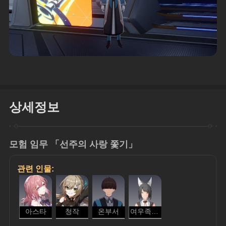
상세정보
모험 임무 「선주의 사랑 쫓기」
관련 인물:
아스타
청작
온부서
여우족 요정 대청