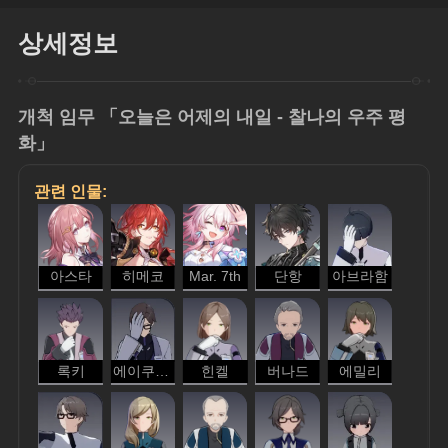
상세정보
개척 임무 「오늘은 어제의 내일 - 찰나의 우주 평
화」
관련 인물:
아스타
히메코
Mar. 7th
단항
아브라함
록키
에이쿠라 슈
힌켈
버나드
에밀리