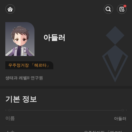
아들러
우주정거장 「헤르타」
생태과 레벨II 연구원
기본 정보
이름
아들러