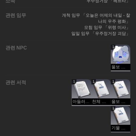
소속
우주정거장 「헤르타」
관련 임무
개척 임무 「오늘은 어제의 내일 - 찰
나의 우주 평화」
모험 임무 「위령 미사」
일일 임무 「우주정거장 괴담」
관련 NPC
1
울보 유령
관련 서적
1
1
1
아들러의 괴담 연구 보고
천체 생태 요점: 울보 유령
울보 유령 행동 연구
1
기물 관리 일지