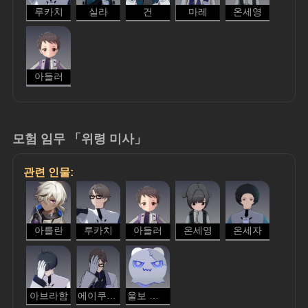
루카치
실라
건
마레
온세영
아들러
모험 임무 「위령 미사」
관련 인물:
아를란
루카치
아들러
온세영
온세자
아브라함
에이쿠라 슈
울보 유령