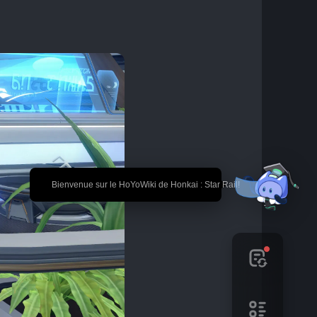
🎉 Bienvenue sur le HoYoWiki de Honkai : Star Rail!