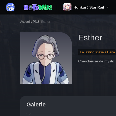
Honkai : Star Rail
Accueil
/
PNJ
/
Esther
Esther
La Station spatiale Herta
Chercheuse de mystici
Galerie