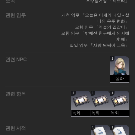
소속
우주정거장 「헤르타」
관련 임무
개척 임무 「오늘은 어제의 내일 - 찰
나의 우주 평화」
모험 임무 「역설의 길잡이」
모험 임무 「밖에선 친구에게 의지해
야 해」
일일 임무 「사람 됨됨이 교육」
관련 NPC
1
실라
관련 항목
1
1
1
녹화 테이프: 파멸의 날
녹화 테이프: 정의
녹화 테이프: 창백한 푸른 점
관련 서적
1
1