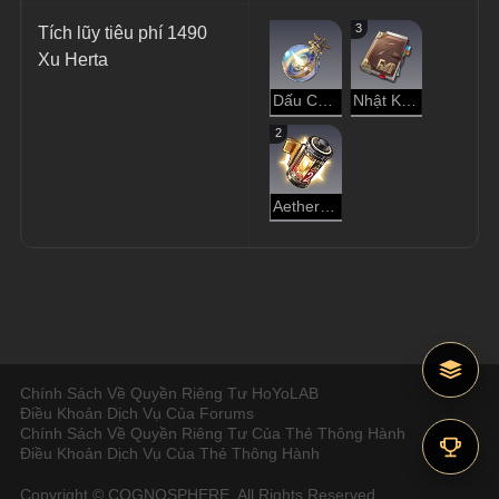
3
Tích lũy tiêu phí 1490 
Xu Herta
Dấu Chân Vận Mệnh
Nhật Ký Thám Hiểm
2
Aether Cô Đặc
Chính Sách Về Quyền Riêng Tư HoYoLAB
Điều Khoản Dịch Vụ Của Forums
Chính Sách Về Quyền Riêng Tư Của Thẻ Thông Hành
Điều Khoản Dịch Vụ Của Thẻ Thông Hành
Copyright © COGNOSPHERE. All Rights Reserved.