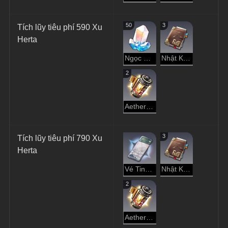
50
3
Tích lũy tiêu phí 590 Xu 
Herta
Ngọc Ánh Sao
Nhật Ký Thám Hiểm
2
Aether Cô Đặc
3
Tích lũy tiêu phí 790 Xu 
Herta
Vé Tinh Cầu
Nhật Ký Thám Hiểm
2
Aether Cô Đặc