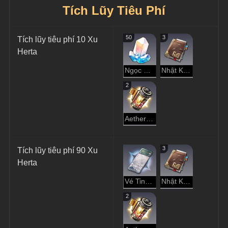
Tích Lũy Tiêu Phí
50
3
Tích lũy tiêu phí 10 Xu 
Herta
Ngọc Ánh Sao
Nhật Ký Thám Hiểm
2
Aether Cô Đặc
3
Tích lũy tiêu phí 90 Xu 
Herta
Vé Tinh Cầu
Nhật Ký Thám Hiểm
2