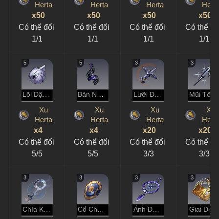
Herta
Herta
Herta
Hert
x50
x50
x50
x50
Có thể đổi 
Có thể đổi 
Có thể đổi 
Có thể đổ
1/1
1/1
1/1
1/1
5
5
3
3
Lõi Dập Tắt
Bản Năng Tranh Đoạt
Lưỡi Đao Tử Vong
Mũi Tên Săn Thú
Xu
Xu
Xu
Xu
Herta
Herta
Herta
Hert
x4
x4
x20
x20
Có thể đổi 
Có thể đổi 
Có thể đổi 
Có thể đổ
5/5
5/5
3/3
3/3
3
3
3
3
Chìa Khóa Linh Cảm
Cố Chấp Của Đồng
Ánh Đen U Tối
Giai Điệu Hài Hòa