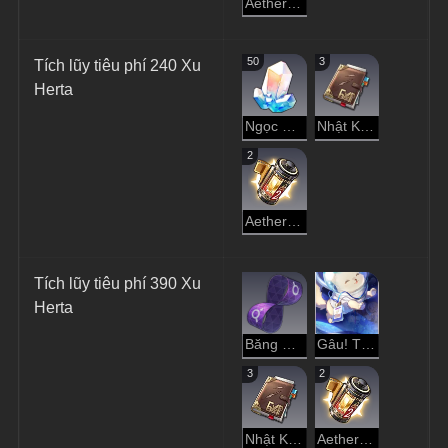
Aether Cô Đặc
50
3
Tích lũy tiêu phí 240 Xu 
Herta
Ngọc Ánh Sao
Nhật Ký Thám Hiểm
2
Aether Cô Đặc
Tích lũy tiêu phí 390 Xu 
Herta
Băng Quà Tặng
Gâu! Thời Gian Tản Bộ
3
2
Nhật Ký Thám Hiểm
Aether Cô Đặc