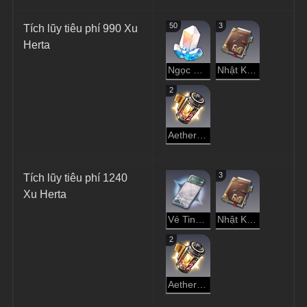
50
3
Tích lũy tiêu phí 990 Xu 
Herta
Ngọc Ánh Sao
Nhật Ký Thám Hiểm
2
Aether Cô Đặc
3
Tích lũy tiêu phí 1240 
Xu Herta
Vé Tinh Cầu
Nhật Ký Thám Hiểm
2
Aether Cô Đặc