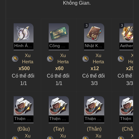
Không Gian.
3
3
Hình Ảnh “Hủy Diệt”
Công Thức: Băng Gia Tốc Topology
Nhật Ký Thám Hiểm
Aether Cô Đặc
Xu
Xu
Xu
Xu
Herta
Herta
Herta
Hert
x500
x60
x12
x20
Có thể đổi 
Có thể đổi 
Có thể đổi 
Có thể đổ
1/1
1/1
3/3
3/3
Thiện Xạ Bông Lúa
Thiện Xạ Bông Lúa
Thiện Xạ Bông Lúa
Thiện Xạ Bông Lúa
(Đầu)
(Tay)
(Thân)
(Chân)
Xu
Xu
Xu
Xu