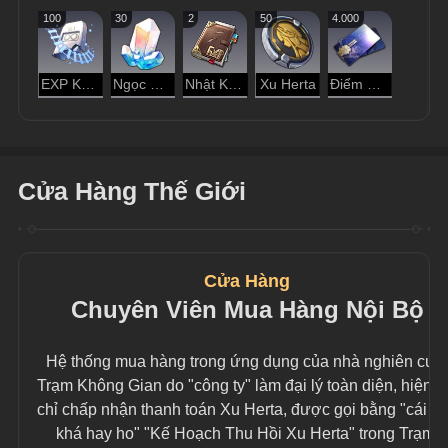
100
30
2
50
4.000
EXP Khai Phá
Ngọc Ánh Sao
Nhật Ký Thám Hiểm
Xu Herta
Điểm Tín Dụng
Cửa Hàng Thế Giới
Cửa Hàng
Chuyên Viên Mua Hàng Nội Bộ
Hệ thống mua hàng trong ứng dụng của nhà nghiên cứu
Trạm Không Gian do "công ty" làm đại lý toàn diện, hiện tạ
chỉ chấp nhận thanh toán Xu Herta, được gọi bằng "cái tê
khá hay ho" "Kế Hoạch Thu Hồi Xu Herta" trong Trạm 