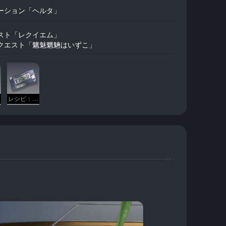
ーション「ヘルタ」
スト「レクイエム」
クエスト「魑魅魍魎はいずこ」
レシピ：快滴