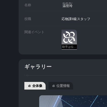
おんせいれい
名称
温世玲
役職
応物課II級スタッフ
関連イベント
助手は位置についてください
ギャラリー
全体像
位置情報