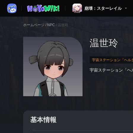
崩壊：スターレイル
ホームページ
/
NPC
/
温世玲
温世玲
宇宙ステーション「ヘル
宇宙ステーション「ヘル
基本情報