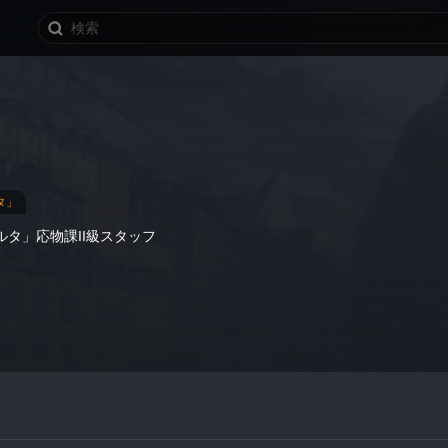
タ」
タ」応物課II級スタッフ