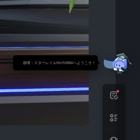
🎉 崩壊：スターレイルHoYoWikiへようこそ！