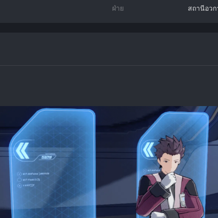
ฝ่าย
สถานีอวก