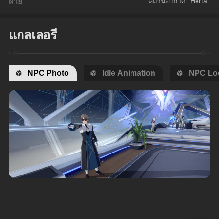
ฝ่าย
สถานีอวกาศ "Herta"
แกลเลอรี
NPC Photo
Idle Animation
NPC Loc