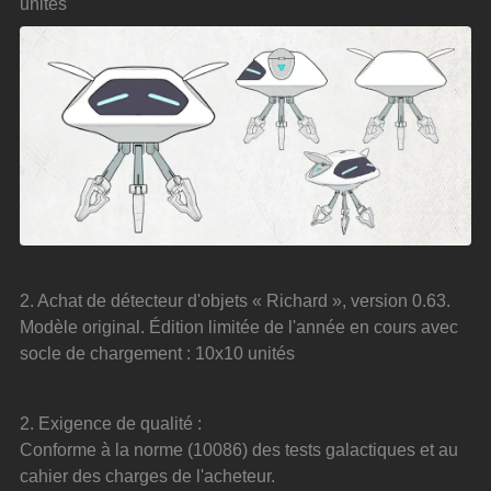
unités
2. Achat de détecteur d'objets « Richard », version 0.63. 
Modèle original. Édition limitée de l'année en cours avec 
socle de chargement : 10x10 unités
2. Exigence de qualité :
Conforme à la norme (10086) des tests galactiques et au 
cahier des charges de l'acheteur.