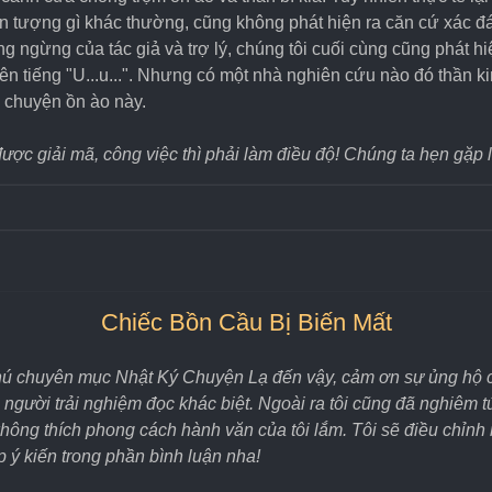
hiện tượng gì khác thường, cũng không phát hiện ra căn cứ xác 
ông ngừng của tác giả và trợ lý, chúng tôi cuối cùng cũng phát 
n tiếng "U...u...". Nhưng có một nhà nghiên cứu nào đó thần k
u chuyện ồn ào này.
được giải mã, công việc thì phải làm điều độ! Chúng ta hẹn gặp lạ
Chiếc Bồn Cầu Bị Biến Mất
 thú chuyên mục Nhật Ký Chuyện Lạ đến vậy, cảm ơn sự ủng hộ c
ọi người trải nghiệm đọc khác biệt. Ngoài ra tôi cũng đã nghiêm 
 không thích phong cách hành văn của tôi lắm. Tôi sẽ điều chỉnh 
 ý kiến trong phần bình luận nha!