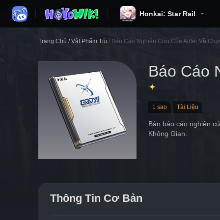
Honkai: Star Rail
Trang Chủ
/
Vật Phẩm Túi
/
Báo Cáo Nghiên Cứu Của Adler Về Chu
Báo Cáo 
1 sao
Tài Liệu
Bản báo cáo nghiên cứu
Không Gian.
Thông Tin Cơ Bản