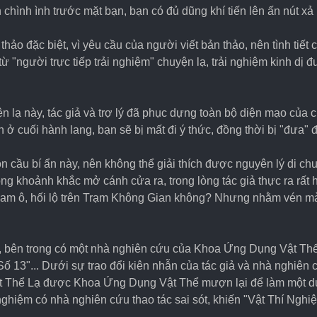
 chình ình trước mặt bạn, bạn có đủ dũng khí tiến lên ấn nút x
o đặc biệt, vì yêu cầu của người viết bản thảo, nên tình tiết cụ
 từ "người trực tiếp trải nghiệm" chuyện lạ, trải nghiệm kinh dị 
 lạ này, tác giả và trợ lý đã phục dựng toàn bộ diện mạo của 
n ở cuối hành lang, bạn sẽ bị mất đi ý thức, đồng thời bị "đưa" 
bồn cầu bí ẩn này, nên không thể giải thích được nguyên lý di c
ng khoảnh khắc mở cánh cửa ra, trong lòng tác giả thực ra rất 
ham ô, hối lộ trên Trạm Không Gian không? Nhưng nhằm vén màn 
, bên trong có một nhà nghiên cứu của Khoa Ứng Dụng Vật Thể 
 Số 13"... Dưới sự trao đổi kiên nhẫn của tác giả và nhà nghiên
à Vật Thể Lạ được Khoa Ứng Dụng Vật Thể mượn lại để làm một dự
nghiệm có nhà nghiên cứu thao tác sai sót, khiến "Vật Thí Nghiệm