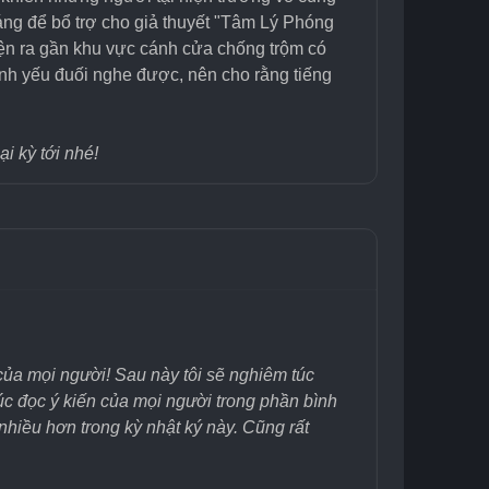
đáng để bổ trợ cho giả thuyết "Tâm Lý Phóng 
hiện ra gần khu vực cánh cửa chống trộm có 
inh yếu đuối nghe được, nên cho rằng tiếng 
i kỳ tới nhé!
ủa mọi người! Sau này tôi sẽ nghiêm túc 
túc đọc ý kiến của mọi người trong phần bình 
nhiều hơn trong kỳ nhật ký này. Cũng rất 