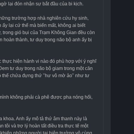
gờ lại đón nhận sự bắt đầu của bi kịch.
những trường hợp nhà nghiên cứu hy sinh, 
ấy lại cứ thế mà biến mất, không ai biết 
y, trong gió bụi của Trạm Không Gian đều còn 
 hoàn thành, tư duy trong não bộ anh ấy bị 
c thực hiện hành vi nào đó phù hợp với ý nghĩ 
! Đem tư duy trong não bộ giam trong một căn 
có thể chứa đựng thứ "hư vô mờ ảo" như tư 
a mình không phải cà phê được pha nóng hổi, 
a khoa. Anh ấy mô tả thứ âm thanh này là 
tôi và trợ lý hoàn tất điều tra thực tế một 
i khiến những người tại hiện trường vô cùng 