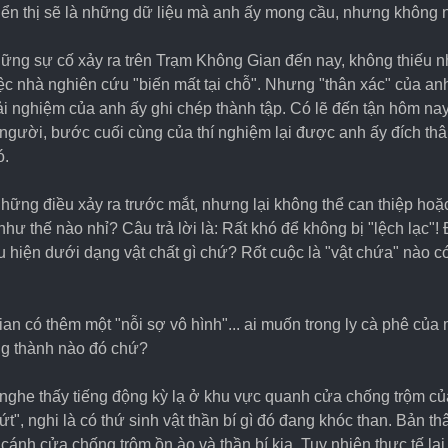
iển thị sẽ là những dữ liệu mà anh ấy mong cầu, nhưng không n
những sự cố xảy ra trên Trạm Không Gian đến nay, không thiếu 
c nhà nghiên cứu "biến mất tại chỗ". Nhưng "thân xác" của anh 
ải nghiệm của anh ấy ghi chép thành tập. Có lẽ đến tận hôm na
người, bước cuối cùng của thí nghiệm lại được anh ấy đích thân
ó.
những điều xảy ra trước mắt, nhưng lại không thể can thiệp hoặ
 như thế nào nhỉ? Câu trả lời là: Rất khó để không bị "lệch lạc"
u hiện dưới dạng vật chất gì chứ? Rốt cuộc là "vật chứa" nào 
an có thêm một "nỗi sợ vô hình"... ai muốn trong ly cà phê củ
ng thành nào đó chứ?
 nghe thấy tiếng động kỳ lạ ở khu vực quanh cửa chống trộm củ
 nghi là có thứ sinh vật thần bí gì đó đang khóc than. Bản thân 
 cánh cửa chống trộm ồn ào và thần bí kia. Tuy nhiên thực tế lạ