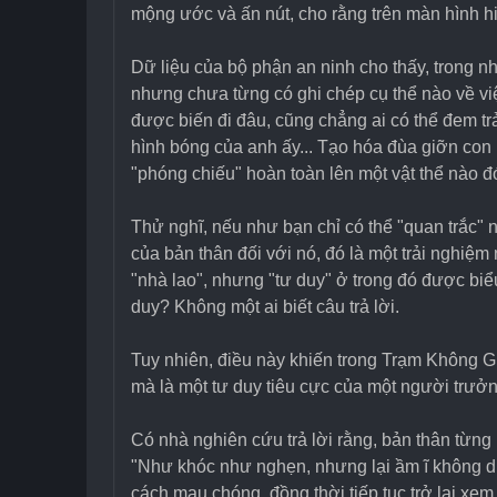
mộng ước và ấn nút, cho rằng trên màn hình h
Dữ liệu của bộ phận an ninh cho thấy, trong 
nhưng chưa từng có ghi chép cụ thể nào về việ
được biến đi đâu, cũng chẳng ai có thể đem tr
hình bóng của anh ấy... Tạo hóa đùa giỡn con 
"phóng chiếu" hoàn toàn lên một vật thể nào đ
Thử nghĩ, nếu như bạn chỉ có thể "quan trắc" 
của bản thân đối với nó, đó là một trải nghiệm
"nhà lao", nhưng "tư duy" ở trong đó được biể
duy? Không một ai biết câu trả lời.
Tuy nhiên, điều này khiến trong Trạm Không Gi
mà là một tư duy tiêu cực của một người trưở
Có nhà nghiên cứu trả lời rằng, bản thân từng
"Như khóc như nghẹn, nhưng lại ầm ĩ không dứt",
cách mau chóng, đồng thời tiếp tục trở lại xem