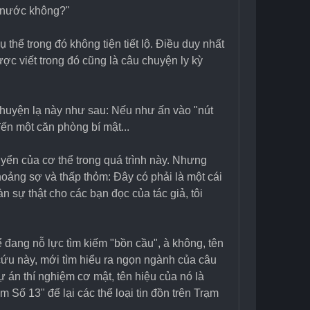
ả nước không?"
 thể trong đó không tiện tiết lộ. Điều duy nhất 
được viết trong đó cũng là câu chuyện ly kỳ 
chuyện lạ này như sau: Nếu như ấn vào "nút 
đến một căn phòng bí mật...
huyển của cơ thể trong quá trình này. Nhưng 
hoảng sợ và thấp thỏm: Đây có phải là một cái 
sự thật cho các bạn đọc của tác giả, tôi 
đang nỗ lực tìm kiếm "bồn cầu", à không, tên 
 cứu này, mới tìm hiểu ra ngọn ngành của câu 
 án thí nghiệm cơ mật, tên hiệu của nó là 
 Số 13" để lại các thể loại tin đồn trên Trạm 