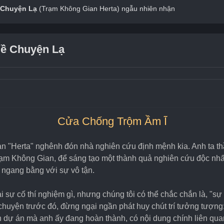
Chuyện Lạ
 (Trạm Không Gian Herta) ngẫu nhiên nhận
Về Chuyện Lạ
Cửa Chống Trộm Ầm Ĩ
"Herta" nghênh đón nhà nghiên cứu định mệnh kia. Anh ta thầm
 Trạm Không Gian, để sáng tạo một thành quả nghiên cứu độc nhấ
t ngang bằng với sự vô tận.
 sự cố thí nghiệm gì, nhưng chúng tôi có thể chắc chắn là, "sự c
huyện trước đó, đừng ngại ngần phát huy chút trí tưởng tượng:
n dự án mà anh ấy đang hoàn thành, có nội dung chính liên q