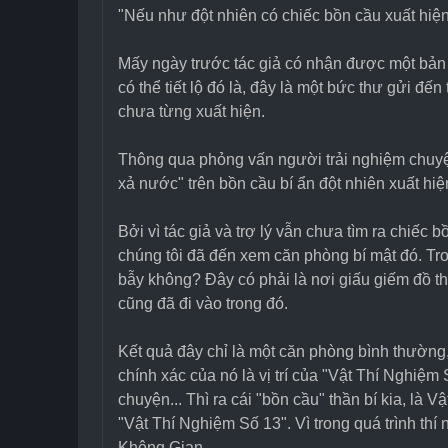
"Nếu như đột nhiên có chiếc bồn cầu xuất hiện
Mấy ngày trước tác giả có nhận được một bản thả
có thể tiết lộ đó là, đây là một bức thư gửi đến
chưa từng xuất hiện.
Thông qua phỏng vấn người trải nghiệm chuyện
xả nước" trên bồn cầu bí ẩn đột nhiên xuất hiệ
Bởi vì tác giả và trợ lý vẫn chưa tìm ra chiếc 
chúng tôi đã đến xem căn phòng bí mật đó. Tro
bẫy không? Đây có phải là nơi giấu giếm đồ t
cũng đã đi vào trong đó.
Kết quả đây chỉ là một căn phòng bình thường
chính xác của nó là vị trí của "Vật Thí Nghiệm
chuyện... Thì ra cái "bồn cầu" thần bí kia, l
"Vật Thí Nghiệm Số 13". Vì trong quá trình thí 
Không Gian.