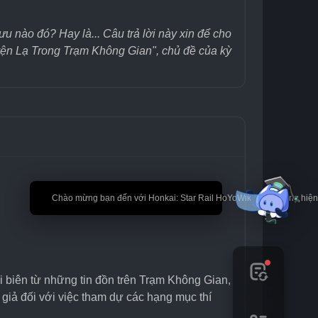
 nào đó? Hay là... Câu trả lời này xin để cho 
yện Lạ Trong Trạm Không Gian", chủ đề của kỳ 
🎉 Chào mừng bạn đến với Honkai: Star Rail HoYoWiki! * Nội dung hi
i biên từ những tin đồn trên Trạm Không Gian, 
giả đối với việc tham dự các hạng mục thí 