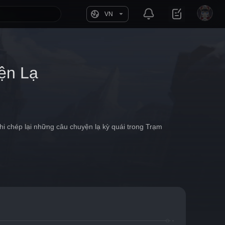
VN
ện Lạ
i chép lại những câu chuyện lạ kỳ quái trong Trạm 