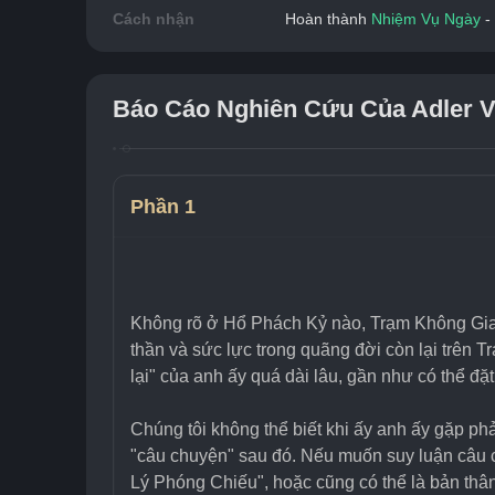
Cách nhận
Hoàn thành 
Nhiệm Vụ Ngày
 - 
Báo Cáo Nghiên Cứu Của Adler 
Phần 1
Không rõ ở Hổ Phách Kỷ nào, Trạm Không Gian 
thần và sức lực trong quãng đời còn lại trên
lại" của anh ấy quá dài lâu, gần như có thể đặ
Chúng tôi không thể biết khi ấy anh ấy gặp phải
"câu chuyện" sau đó. Nếu muốn suy luận câu c
Lý Phóng Chiếu", hoặc cũng có thể là bản thâ