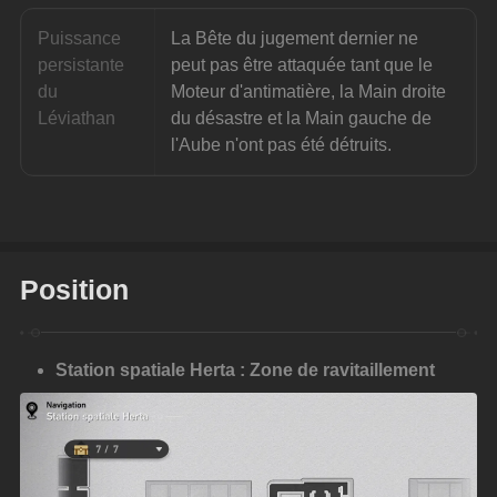
Puissance 
La Bête du jugement dernier ne 
persistante 
peut pas être attaquée tant que le 
du 
Moteur d'antimatière, la Main droite 
Léviathan
du désastre et la Main gauche de 
l'Aube n'ont pas été détruits.
Position
Station spatiale Herta : Zone de ravitaillement