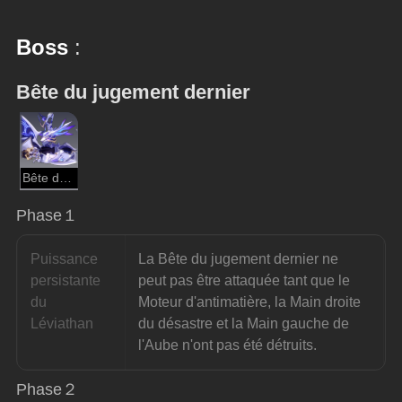
Boss
 :
Bête du jugement dernier
Bête du jugement dernier
Phase１
Puissance 
La Bête du jugement dernier ne 
persistante 
peut pas être attaquée tant que le 
du 
Moteur d'antimatière, la Main droite 
Léviathan
du désastre et la Main gauche de 
l'Aube n'ont pas été détruits.
Phase２