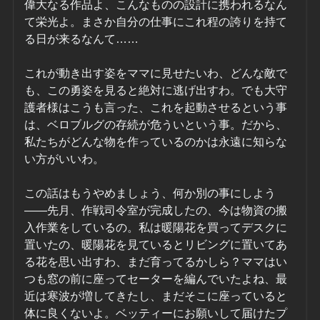
偉大なる作品よ、こんなものの設計に携われるなん
て栄光よ。まさか自分の仕事にこれ程の誇りを持て
る日が来るなんて……
これが動き出す姿をママに見せたいわ、どんな敵で
も、この勇姿を見ると絶対に逃げ出すわ。でも大守
護者様はこうも言った、これを起動させるという事
は、ベロブルグの存続が危ういという事。だから、
私たちがどんな物を作っているのかは永遠に知らな
い方がいいわ。
この話はもうやめましょう、何か別の事にしよう
――先月、作戦司令室が完成したの、今は物資の搬
入作業をしているの。私は暖陽花を買ってデスクに
置いたの、暖陽花を見ているとリビングに置いてあ
る花を思い出すわ、まだ育ってるかしら？ママはい
つも窓の前に座ってセーターを編んでいたよね、最
近は寒波が増してきたし、まだそこに座っていると
体に良くないよ。ベッティーにお願いして届けたプ