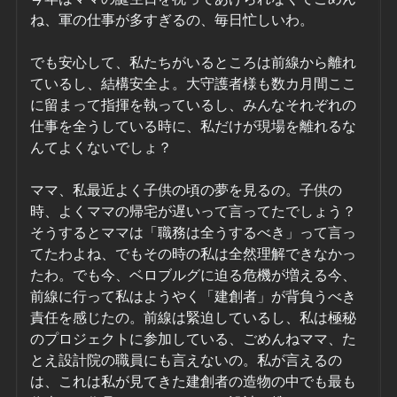
ね、軍の仕事が多すぎるの、毎日忙しいわ。
でも安心して、私たちがいるところは前線から離れ
ているし、結構安全よ。大守護者様も数カ月間ここ
に留まって指揮を執っているし、みんなそれぞれの
仕事を全うしている時に、私だけが現場を離れるな
んてよくないでしょ？
ママ、私最近よく子供の頃の夢を見るの。子供の
時、よくママの帰宅が遅いって言ってたでしょう？
そうするとママは「職務は全うするべき」って言っ
てたわよね、でもその時の私は全然理解できなかっ
たわ。でも今、ベロブルグに迫る危機が増える今、
前線に行って私はようやく「建創者」が背負うべき
責任を感じたの。前線は緊迫しているし、私は極秘
のプロジェクトに参加している、ごめんねママ、た
とえ設計院の職員にも言えないの。私が言えるの
は、これは私が見てきた建創者の造物の中でも最も