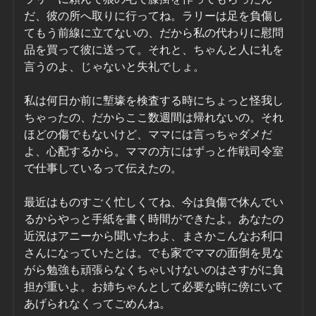
だ、彼の所へ取りに行ってね。ラリーは足を負傷し
てもう前線に立てないの、だから私の代わりに慰問
品を買って彼に送って。それと、ちゃんと人に礼を
言うのよ、じゃないと失礼でしょ。
私は何日か前に塹壕を検査する時にちょっと怪我し
ちゃったの、だからここ数週間は帰れないの。それ
ほどの傷でもないけど、ママには言っちゃダメだ
よ、心配するから。ママの方にはずっと作戦司令室
で仕事しているって伝えたの。
最近はものすごく忙しくてね、今は負傷で休んでい
るからやっと手紙を書く時間ができたよ。あなたの
近況はアニーから聞いたわよ、まさかこんなお利口
さんになっていたとは。でも家でママの面倒を見な
がら勉強も頑張らなくちゃいけないのはさすがに負
担が重いよ。お姉ちゃんとして必要な時に傍にいて
あげられなくってごめんね。