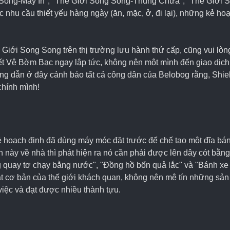
Song-Máy In", "Thế Giới Song Song-Thùng Chứa", "Thế Giới 
c nhu cầu thiết yếu hàng ngày (ăn, mặc, ở, đi lại), những kẻ ho
Giới Song Song trên thị trường lưu hành thứ cấp, cũng vui lòng
iết Vệ Bờm Bạc ngay lập tức, không nên một mình đến giao dịch
ớng dẫn ở đây cảnh báo tất cả công dân của Belobog rằng, Shield
chính mình!
 hoạch định đã dùng máy móc đặt trước để chế tạo một đĩa bán
 này về nhà thì phát hiện ra nó cần phải được lên dây cót bằn
g quay tơ chạy bằng nước", "Đồng hồ bốn quả lắc" và "Bánh xe
uật cơ bản của thế giới khách quan, không nên mê tín những sả
việc và đạt được nhiều thành tựu.