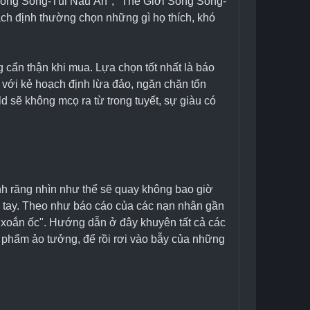
Song Song-Túi Nấu Ăn", "Thế Giới Song Song-
ạch định thường chọn những gì họ thích, khó 
 cẩn thận khi mua. Lựa chọn tốt nhất là báo 
 với kẻ hoạch định lừa đảo, ngăn chặn tổn 
 sẽ không mcọ ra từ trong tuyết, sự giàu có 
h răng nhìn như thể sẽ quay không bao giờ 
g tay. Theo như báo cáo của các nạn nhân gần 
 xoắn ốc". Hướng dẫn ở đây khuyên tất cả các 
n phẩm ảo tưởng, để rồi rơi vào bẫy của những 