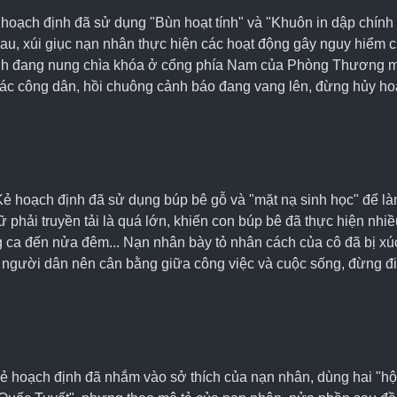
hoạch định đã sử dụng "Bùn hoạt tính" và "Khuôn in dập chính 
au, xúi giục nạn nhân thực hiện các hoạt động gây nguy hiểm c
 anh đang nung chìa khóa ở cổng phía Nam của Phòng Thương mạ
c công dân, hồi chuông cảnh báo đang vang lên, đừng hủy hoại
 hoạch định đã sử dụng búp bê gỗ và "mặt nạ sinh học" để làm
ữ phải truyền tải là quá lớn, khiến con búp bê đã thực hiện nh
g ca đến nửa đêm... Nạn nhân bày tỏ nhân cách của cô đã bị x
gười dân nên cân bằng giữa công việc và cuộc sống, đừng đi l
 hoạch định đã nhắm vào sở thích của nạn nhân, dùng hai "hộp 