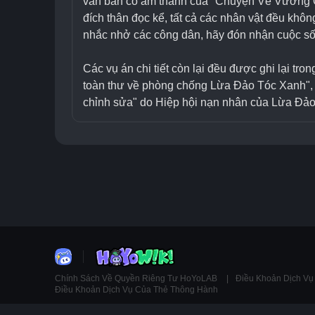
văn bản có âm thanh của "Chuyện Về Vương Qu
đích thân đọc kể, tất cả các nhân vật đều khô
nhắc nhở các công dân, hãy đón nhận cuộc sốn
Các vụ án chi tiết còn lại đều được ghi lại t
toàn thư về phòng chống Lừa Đảo Tóc Xanh", 
chỉnh sửa" do Hiệp hội nạn nhân của Lừa Đảo
Chính Sách Về Quyền Riêng Tư HoYoLAB
Điều Khoản Dịch V
Điều Khoản Dịch Vụ Của Thẻ Thông Hành