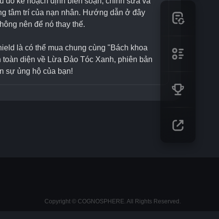
do kẻ hoạch định biên soạn, chỉnh sửa và 
ong tâm trí của nạn nhân. Hướng dẫn ở đây 
hông nên để nó thay thế.
Shield là có thể mua chung cùng "Bách khoa 
 toàn diện về Lừa Đảo Tóc Xanh, phiên bản 
n sự ủng hộ của bạn!
Copyright © COGNOSPHERE. All Rights Reserved.