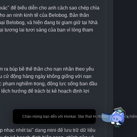
xác" để biểu diễn cho anh cách sao chép chìa 
ho an ninh kinh tế của Belobog. Bản thân 
i Belobog, và hiện đang bị giam giữ tại Nhà 
 tương lai tươi sáng của bạn vì lòng tham 
 ra búp bê thế thân cho nạn nhân theo yêu 
iều cử động hàng ngày không giống với nạn 
úc phạm nghiêm trọng, động lực sống ban đầu 
ệch hướng để trách bị kẻ hoạch định lợi 
🎉 Chào mừng bạn đến với Honkai: Star Rail HoYoWiki! * Nội dung hi
nhạc nhét tai" dạng mini để lưu trữ dữ liệu 