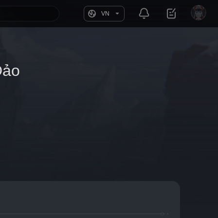
VN
Đảo