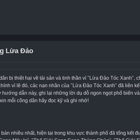
g Lừa Đảo
n bị thiệt hại về tài sản và tinh thần vì "Lừa Đảo Tóc Xanh", 
hính vì lẽ đó, các nạn nhân của "Lừa Đảo Tóc Xanh" đã liên kế
hướng dẫn này, ghi lại những lời dụ dỗ ngon ngọt phổ biến và c
xin mỗi công dân hãy đọc kỹ và ghi nhớ!
án nhiều nhất, hiện tại trong khu vực thành phố đã tổng kết đ