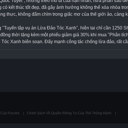
ốc Tuyết", nhưng theo mô tả của nạn nhân, nửa phần sau đều 
ng có kết thúc tốt đẹp, đã gây ảnh hưởng không thể xóa nhòa tr
g thực, không đắm chìm trong giấc mơ của thế giới ảo, càng k
rong "Tuyển tập vụ án Lừa Đảo Tóc Xanh", hiện tại chỉ cần 1250 
đồng thời tặng kèm một phiếu giảm giá 30% khi mua "Phân tích
 Tóc Xanh biên soạn. Đẩy mạnh công tác chống lừa đảo, rất cầ
ụ Của Forums
Chính Sách Về Quyền Riêng Tư Của Thẻ Thông Hành