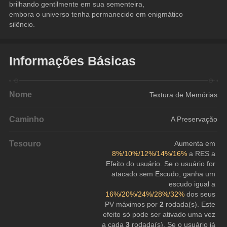
brilhando gentilmente em sua sementeira,
embora o universo tenha permanecido em enigmático 
silêncio.
Informações Básicas
Nome
Textura de Memórias
Caminho
A Preservação
Tesouro
Aumenta em 
8%/10%/12%/14%/16%
 a RES a 
Efeito do usuário. Se o usuário for 
atacado sem Escudo, ganha um 
escudo igual a 
16%/20%/24%/28%/32%
 dos seus 
PV máximos por 
2
 rodada(s). Este 
efeito só pode ser ativado uma vez 
a cada 
3
 rodada(s). Se o usuário já 