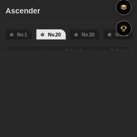
Ascender
Nv.1
Nv.20
Nv.30
Nv.40
Antes do
Após o
avanço
avanço
Vida Básica
184
242
ATQ Básico
73
96
DEF Básica
92
121
Material de Ascensão