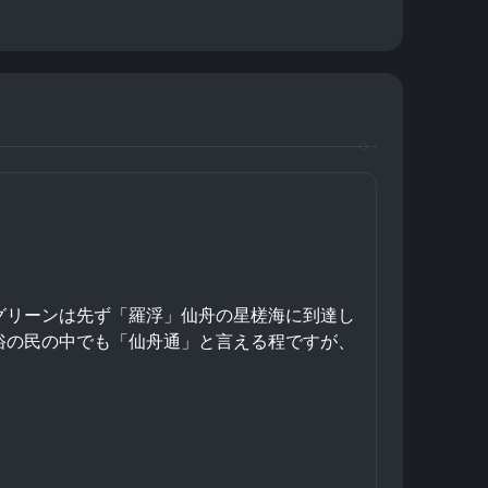
グリーンは先ず「羅浮」仙舟の星槎海に到達し
俗の民の中でも「仙舟通」と言える程ですが、