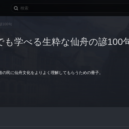
100句
でも学べる生粋な仙舟の諺100
俗の民に仙舟文化をよりよく理解してもらうための冊子。