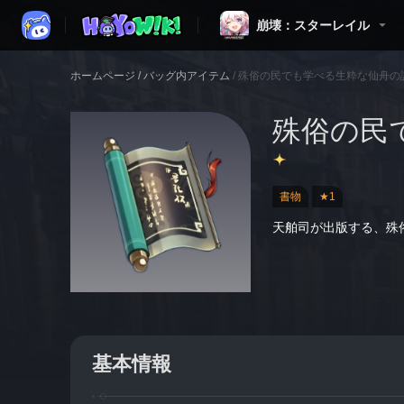
崩壊：スターレイル
ホームページ
/
バッグ内アイテム
/
殊俗の民でも学べる生粋な仙舟の諺
殊俗の民
書物
★1
天舶司が出版する、殊
基本情報