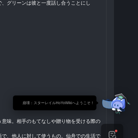
で、グリーンは彼と一度話し合うことにし
🎉 崩壊：スターレイルHoYoWikiへようこそ！
う意味。相手のもてなしや贈り物を受ける際の
語で、他人に対して使うもの。仙舟での生活で