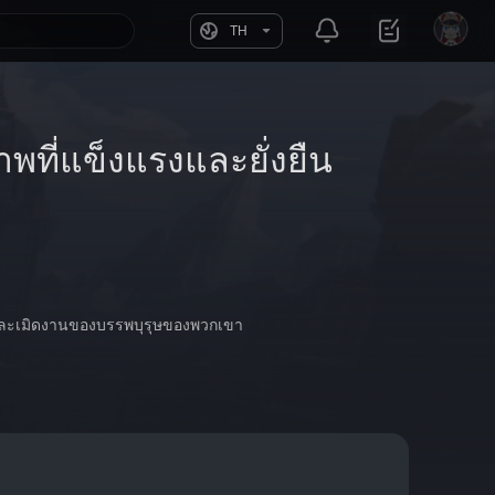
TH
าพที่แข็งแรงและยั่งยืน
่จะละเมิดงานของบรรพบุรุษของพวกเขา