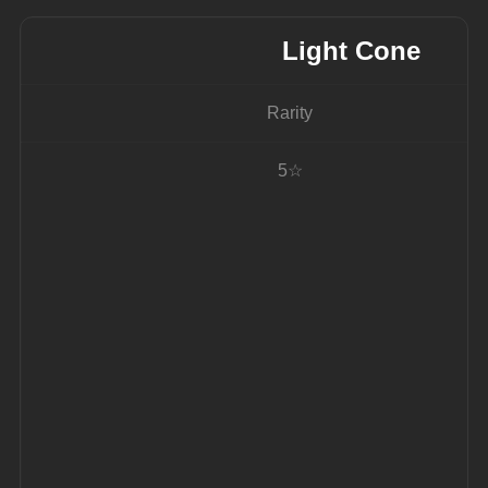
Light Cone
Rarity
5☆