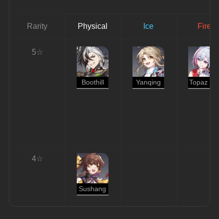
Rarity
Physical
Ice
Fire
5☆
Boothill
Yanqing
Topaz & Numby
4☆
Sushang