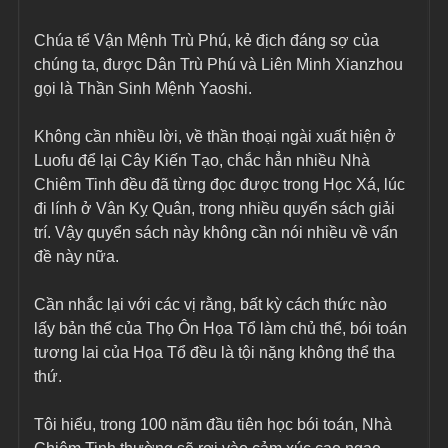
Chúa tể Vận Mệnh Trù Phú, kẻ địch đáng sợ của 
chúng ta, được Dân Trù Phú và Liên Minh Xianzhou 
gọi là Thần Sinh Mệnh Yaoshi.
Không cần nhiều lời, về thần thoại ngài xuất hiện ở 
Luofu để lại Cây Kiến Tạo, chắc hẳn nhiều Nhà 
Chiêm Tinh đều đã từng đọc được trong Học Xá, lúc 
đi lính ở Vân Kỵ Quân, trong nhiều quyển sách giải 
trí. Vậy quyển sách này không cần nói nhiều về vấn 
đề này nữa.
Cần nhắc lại với các vị rằng, bất kỳ cách thức nào 
lấy bản thể của Thọ Ôn Họa Tổ làm chủ thể, bói toán 
tương lai của Họa Tổ đều là tội nặng không thể tha 
thứ.
Tôi hiểu, trong 100 năm đầu tiên học bói toán, Nhà 