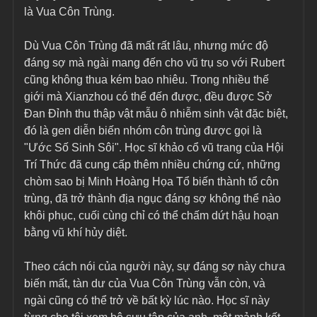
là Vua Côn Trùng.
Dù Vua Côn Trùng đã mất rất lâu, nhưng mức độ 
đáng sợ mà ngài mang đến cho vũ trụ so với Rubert 
cũng không thua kém bao nhiêu. Trong nhiều thế 
giới mà Xianzhou có thể đến được, đều được Sở 
Đan Đỉnh thu thập vật mẫu ô nhiễm sinh vật đặc biệt, 
đó là gen diễn biến nhóm côn trùng được gọi là 
"Ước Số Sinh Sôi". Học sĩ khảo cổ vũ trang của Hội 
Trí Thức đã cung cấp thêm nhiều chứng cứ, những 
chòm sao bị Minh Hoàng Họa Tổ biến thành tổ côn 
trùng, đã trở thành địa ngục đáng sợ không thể nào 
khôi phục, cuối cùng chỉ có thể chấm dứt hậu hoạn 
bằng vũ khí hủy diệt.
Theo cách nói của người này, sự đáng sợ này chưa 
biến mất, tàn dư của Vua Côn Trùng vẫn còn, và 
ngài cũng có thể trở về bất kỳ lúc nào. Học sĩ này 