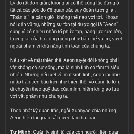
Lý do rất đơn giản, không ai có thể cùng lúc đứng ở 
tất cả các góc độ để quan trắc suy đoán tương lai. 
"Toàn tri" là cảnh giới không thể nào với tới. Khoan 
nói đến vũ trụ, những sự tồn tại được gọi là "Aeon" 
cũng vì có nhiều nhân tố phức tạp, năng lực cực lớn, 
tương lai của họ cũng giống như bản thể vũ trụ, vượt 
ngoài phạm vi khả năng tính toán của chúng ta.
Nếu xét về mặt thiên thể, Aeon tuyệt đối không phải 
vật không có sự sống, mà là sinh linh có tâm trí siêu 
nhiên. Nhưng nếu xét về mặt sinh linh, Aeon lại như 
ngập tràn trên bầu trời như thiên thể, vô cùng to lớn, 
di chuyển theo quỹ đạo của mình, hiếm khi giao lưu 
với vật phàm như chúng ta.
Theo nhật ký quan trắc, ngài Xuanyao chia những 
Aeon hiện tại quan sát được làm ba loại:
Tư Mệnh
: Quản lý sinh tử của con người, liên quan 