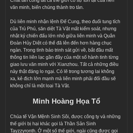
Chất tấn công tất cả thế giới có sự tồn tại của nền 
văn minh, biến chúng thành tro tàn.
Dù liên minh nhận lệnh Đế Cung, theo đuổi tung tích 
của Trù Phú, săn diệt Tà Vật mất kiểm soát, nhưng 
nhật ký chiến đấu lớn nhỏ giữa liên minh và Quân 
Đoàn Hủy Diệt có thể đã lên đến hơn hàng chục 
ngàn. Trong tình báo trinh sát gửi về, bắt đầu mất 
thông tin liên lạc gần đây của một số hành tinh từng 
giao lưu văn minh với Xianzhou. Tất cả những điều 
này thật đáng lo ngại. Có lẽ trong tương lai không 
xa, kẻ địch lớn mạnh mà liên minh phải đối đầu sẽ 
không chỉ là một loại Tà Vật.
Minh Hoàng Họa Tổ
Chúa tể Vận Mệnh Sinh Sôi, được công ty và những 
thế giới bị hại khác gọi là Thần Sản Sinh 
Tayzzyronth. Ở một số thế giới, ngài cũng được gọi 