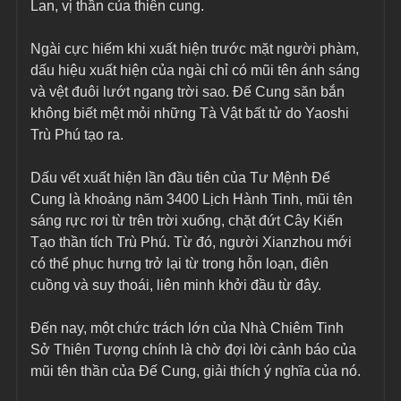
Lan, vị thần của thiên cung.
Ngài cực hiếm khi xuất hiện trước mặt người phàm, 
dấu hiệu xuất hiện của ngài chỉ có mũi tên ánh sáng 
và vệt đuôi lướt ngang trời sao. Đế Cung săn bắn 
không biết mệt mỏi những Tà Vật bất tử do Yaoshi 
Trù Phú tạo ra.
Dấu vết xuất hiện lần đầu tiên của Tư Mệnh Đế 
Cung là khoảng năm 3400 Lịch Hành Tinh, mũi tên 
sáng rực rơi từ trên trời xuống, chặt đứt Cây Kiến 
Tạo thần tích Trù Phú. Từ đó, người Xianzhou mới 
có thể phục hưng trở lại từ trong hỗn loạn, điên 
cuồng và suy thoái, liên minh khởi đầu từ đây.
Đến nay, một chức trách lớn của Nhà Chiêm Tinh 
Sở Thiên Tượng chính là chờ đợi lời cảnh báo của 
mũi tên thần của Đế Cung, giải thích ý nghĩa của nó.