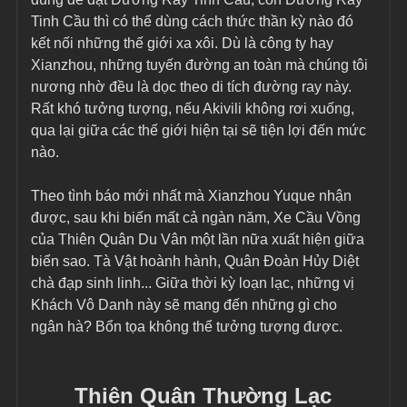
Tinh Cầu thì có thể dùng cách thức thần kỳ nào đó 
kết nối những thế giới xa xôi. Dù là công ty hay 
Xianzhou, những tuyến đường an toàn mà chúng tôi 
nương nhờ đều là dọc theo di tích đường ray này. 
Rất khó tưởng tượng, nếu Akivili không rơi xuống, 
qua lại giữa các thế giới hiện tại sẽ tiện lợi đến mức 
nào.
Theo tình báo mới nhất mà Xianzhou Yuque nhận 
được, sau khi biến mất cả ngàn năm, Xe Cầu Vồng 
của Thiên Quân Du Vân một lần nữa xuất hiện giữa 
biển sao. Tà Vật hoành hành, Quân Đoàn Hủy Diệt 
chà đạp sinh linh... Giữa thời kỳ loạn lạc, những vị 
Khách Vô Danh này sẽ mang đến những gì cho 
ngân hà? Bổn tọa không thể tưởng tượng được.
Thiên Quân Thường Lạc