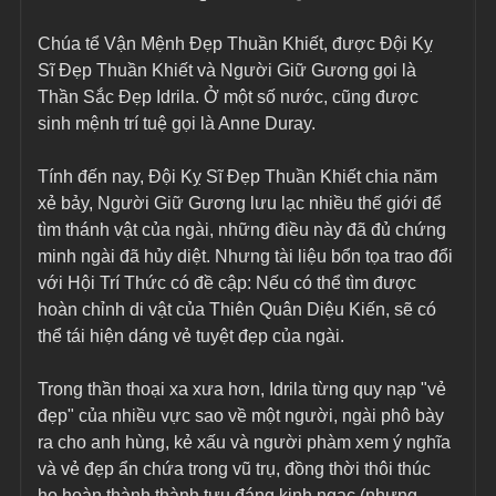
Chúa tể Vận Mệnh Đẹp Thuần Khiết, được Đội Kỵ 
Sĩ Đẹp Thuần Khiết và Người Giữ Gương gọi là 
Thần Sắc Đẹp Idrila. Ở một số nước, cũng được 
sinh mệnh trí tuệ gọi là Anne Duray.
Tính đến nay, Đội Kỵ Sĩ Đẹp Thuần Khiết chia năm 
xẻ bảy, Người Giữ Gương lưu lạc nhiều thế giới để 
tìm thánh vật của ngài, những điều này đã đủ chứng 
minh ngài đã hủy diệt. Nhưng tài liệu bổn tọa trao đổi 
với Hội Trí Thức có đề cập: Nếu có thể tìm được 
hoàn chỉnh di vật của Thiên Quân Diệu Kiến, sẽ có 
thể tái hiện dáng vẻ tuyệt đẹp của ngài.
Trong thần thoại xa xưa hơn, Idrila từng quy nạp "vẻ 
đẹp" của nhiều vực sao về một người, ngài phô bày 
ra cho anh hùng, kẻ xấu và người phàm xem ý nghĩa 
và vẻ đẹp ẩn chứa trong vũ trụ, đồng thời thôi thúc 
họ hoàn thành thành tựu đáng kinh ngạc (nhưng 