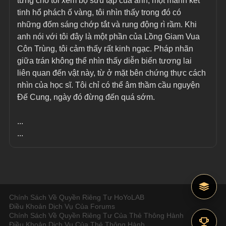
từng cho tôi xem bộ sưu tập của anh, một mảnh kết 
tinh hổ phách ố vàng, tôi nhìn thấy trong đó có 
những đốm sáng chớp tắt và rung động rì rầm. Khi 
anh nói với tôi đây là một phần của Lồng Giam Vua 
Côn Trùng, tôi cảm thấy rất kinh ngạc. Pháp nhãn 
giữa trán không thể nhìn thấy diễn biến tương lai 
liên quan đến vật này, từ ở mặt bên chứng thực cách 
nhìn của học sĩ. Tôi chỉ có thể âm thầm cầu nguyện 
Đế Cung, ngày đó đừng đến quá sớm.
...
...
Chính Sách Về Quyền Riêng Tư HoYoLAB
Điều Khoản Dịch Vụ Của Forums
Chính Sách Về Quyền Riêng Tư Của Thẻ Thông Hành
Điều Khoản Dịch Vụ Của Thẻ Thông Hành