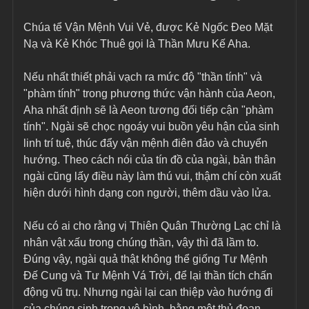
Chúa tể Vận Mệnh Vui Vẻ, được Kẻ Ngốc Đeo Mặt 
Nạ và Kẻ Khóc Thuê gọi là Thần Mưu Kế Aha.
Nếu nhất thiết phải vạch ra mức độ "thần tính" và 
"phàm tính" trong phương thức vận hành của Aeon, 
Aha nhất định sẽ là Aeon tương đối tiếp cận "phàm 
tính". Ngài sẽ chọc ngoáy vui buồn yêu hận của sinh 
linh trí tuệ, thúc đẩy vận mệnh điên đảo và chuyển 
hướng. Theo cách nói của tín đồ của ngài, bản thân 
ngài cũng lấy điều này làm thú vui, thậm chí còn xuất 
hiện dưới hình dạng con người, thêm dầu vào lửa.
Nếu có ai cho rằng vị Thiên Quân Thường Lạc chỉ là 
nhân vật xấu trong chúng thần, vậy thì đã lầm to. 
Đúng vậy, ngài quả thật không thể giống Tư Mệnh 
Đế Cung và Tư Mệnh Vá Trời, để lại thần tích chấn 
động vũ trụ. Nhưng ngài lại can thiệp vào hướng đi 
của chúng sinh trong vô hình, bằng một thủ đoạn 