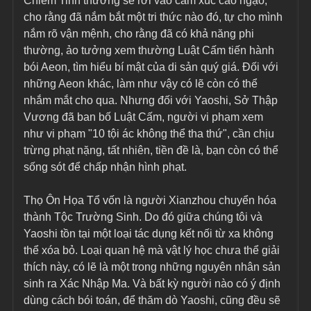
Chiêm Tinh thường sẽ rơi vào cảm xúc cao ngạo, 
cho rằng đã nắm bắt một tri thức nào đó, tự cho mình 
nắm rõ vận mệnh, cho rằng đã có khả năng phi 
thường, ảo tưởng xem thường Luật Cấm tiến hành 
bói Aeon, tìm hiểu bí mật của di sản quý giá. Đối với 
những Aeon khác, làm như vậy có lẽ còn có thể 
nhắm mắt cho qua. Nhưng đối với Yaoshi, Sở Thập 
Vương đã ban bố Luật Cấm, người vi phạm xem 
như vi phạm "10 tội ác không thể tha thứ", cần chịu 
trừng phạt nặng, tất nhiên, tiền đề là, bạn còn có thể 
sống sót để chấp nhận hình phạt.
Thọ Ôn Họa Tổ vốn là người Xianzhou chuyển hóa 
thành Tộc Trường Sinh. Do đó giữa chúng tôi và 
Yaoshi tồn tại một loại tác dụng kết nối từ xa không 
thể xóa bỏ. Loại quan hệ mà vật lý học chưa thể giải 
thích này, có lẽ là một trong những nguyên nhân sản 
sinh ra Xác Nhập Ma. Và bất kỳ người nào có ý định 
dùng cách bói toán, để thăm dò Yaoshi, cũng đều sẽ 