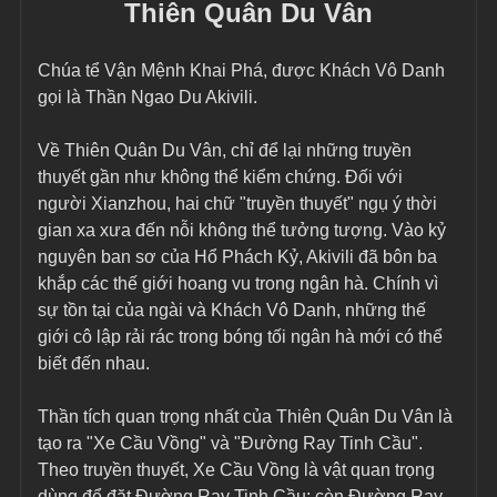
Thiên Quân Du Vân
Chúa tể Vận Mệnh Khai Phá, được Khách Vô Danh 
gọi là Thần Ngao Du Akivili.
Về Thiên Quân Du Vân, chỉ để lại những truyền 
thuyết gần như không thể kiểm chứng. Đối với 
người Xianzhou, hai chữ "truyền thuyết" ngụ ý thời 
gian xa xưa đến nỗi không thể tưởng tượng. Vào kỷ 
nguyên ban sơ của Hổ Phách Kỷ, Akivili đã bôn ba 
khắp các thế giới hoang vu trong ngân hà. Chính vì 
sự tồn tại của ngài và Khách Vô Danh, những thế 
giới cô lập rải rác trong bóng tối ngân hà mới có thể 
biết đến nhau.
Thần tích quan trọng nhất của Thiên Quân Du Vân là 
tạo ra "Xe Cầu Vồng" và "Đường Ray Tinh Cầu". 
Theo truyền thuyết, Xe Cầu Vồng là vật quan trọng 
dùng để đặt Đường Ray Tinh Cầu; còn Đường Ray 