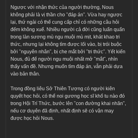
Ngược với nhận thức của người thường, Nous 
không phải là vị thần cho "đáp án". Vừa hay ngược 
lại, thứ ngài có thể cung cấp chỉ có những câu hỏi 
đếm không xuể. Nhiều người cả đời cũng luẩn quẩn 
trong làn sương mù ngu muội mù mịt, khát khao tri 
thức, nhưng lại không tìm được lối vào, bị trói buộc 
bởi "nguyên nhân", bị che mắt bởi "tri thức". Yết kiến 
Nous, đủ để người ngu muội nhất mở "mắt", nhìn 
thấy vấn đề. Nhưng muốn tìm đáp án, vẫn phải dựa 
vào bản thân.
Trong đồng liêu Sở Thiên Tượng có người kiên 
quyết học hỏi, có thể noi gương học sĩ khổ tu nào đó 
trong Hội Trí Thức, bước lên "con đường khai nhãn", 
nếu cơ duyên đã định, nhất định sẽ có vận may 
được học hỏi Nous.