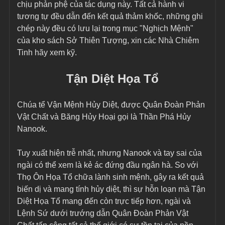
chịu phản phệ của tác dụng này. Tất cả hành vi 
tương tự đều dẫn đến kết quả thảm khốc, những ghi 
chép này đều có lưu lại trong mục "Nghịch Mệnh" 
của kho sách Sở Thiên Tượng, xin các Nhà Chiêm 
Tinh hãy xem kỹ.
Tận Diệt Họa Tổ
Chúa tể Vận Mệnh Hủy Diệt, được Quân Đoàn Phản 
Vật Chất và Băng Hủy Hoại gọi là Thần Phá Hủy 
Nanook.
Tuy xuất hiện trễ nhất, nhưng Nanook và tay sai của 
ngài có thể xem là kẻ ác đứng đầu ngân hà. So với 
Thọ Ôn Họa Tổ chữa lành sinh mệnh, gây ra kết quả 
biến dị và mang tính hủy diệt, thì sự hỗn loạn mà Tận 
Diệt Họa Tổ mang đến còn trực tiếp hơn, ngài và 
Lệnh Sứ dưới trướng dẫn Quân Đoàn Phản Vật 