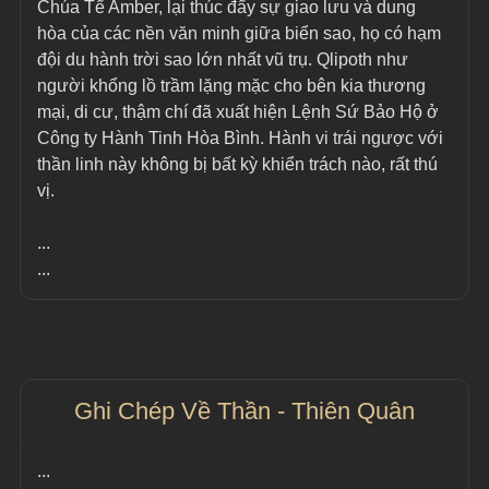
Chúa Tể Amber, lại thúc đẩy sự giao lưu và dung 
hòa của các nền văn minh giữa biển sao, họ có hạm 
đội du hành trời sao lớn nhất vũ trụ. Qlipoth như 
người khổng lồ trầm lặng mặc cho bên kia thương 
mại, di cư, thậm chí đã xuất hiện Lệnh Sứ Bảo Hộ ở 
Công ty Hành Tinh Hòa Bình. Hành vi trái ngược với 
thần linh này không bị bất kỳ khiển trách nào, rất thú 
vị.
...
...
Ghi Chép Về Thần - Thiên Quân
...