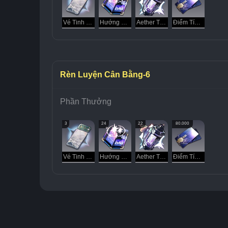
Vé Tinh Cầu
Hướng Dẫn Dạo Chơi
Aether Tinh Luyện
Điểm Tín Dụng
Rèn Luyện Cân Bằng-6
Phần Thưởng
3
24
22
80.000
Vé Tinh Cầu
Hướng Dẫn Dạo Chơi
Aether Tinh Luyện
Điểm Tín Dụng