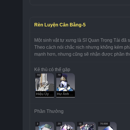
Rèn Luyện Cân Bằng-5
Một sinh vật tự xưng là Sĩ Quan Trọng Tài đã 
Theo cách nói chắc nịch nhưng không kém phần
mạnh hơn, nhưng cũng sẽ nhận được phần thưở
Kẻ thù có thể gặp
70
70
Hiệu Úy Bờm Bạc
Hư Ảnh Kẻ Xâm Chiếm
Phần Thưởng
3
20
18
70.000