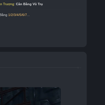
ạn Trượng
: 
Cân Bằng Vũ Trụ
Bằng 
1/2/3/4/5/6/7
...