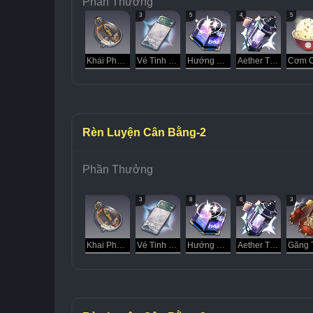
Phần Thưởng
3
5
4
5
Khai Phá Thì Tiếp Diễn
Vé Tinh Cầu
Hướng Dẫn Dạo Chơi
Aether Tinh Luyện
Rèn Luyện Cân Bằng-2
Phần Thưởng
3
8
6
3
Khai Phá Thì Tiếp Diễn
Vé Tinh Cầu
Hướng Dẫn Dạo Chơi
Aether Tinh Luyện