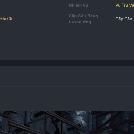
Nhiệm Vụ
Vũ Trụ V
Cấp Cân Bằng
/65/70/
...
Cấp Cân 
tương ứng