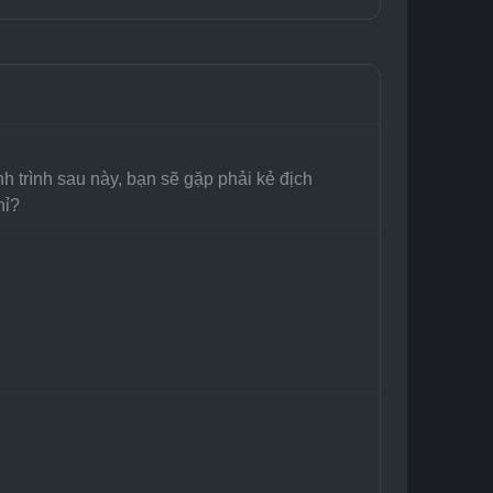
trình sau này, bạn sẽ gặp phải kẻ địch 
hỉ?