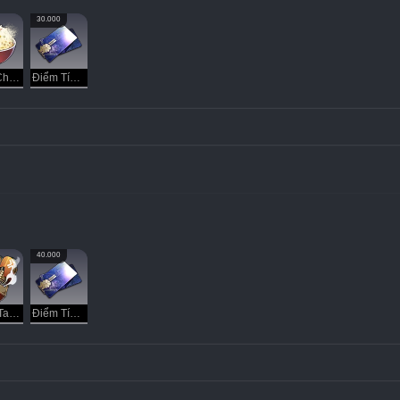
30.000
Cơm Chiên Đại Vũ Trụ
Điểm Tín Dụng
40.000
Găng Tay Thịnh Nộ
Điểm Tín Dụng