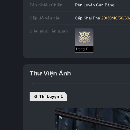
Tên Khiêu Chiến
Rèn Luyện Cân Bằng
Cấp độ yêu cầu
Cấp Khai Phá 
20/30/40/50/60
Điều mục liên quan
Trọng Tài - Cân Bằng
Thư Viện Ảnh
Thí Luyện-1