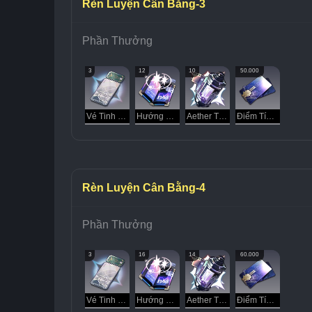
Rèn Luyện Cân Bằng-3
Phần Thưởng
3
12
10
50.000
Vé Tinh Cầu
Hướng Dẫn Dạo Chơi
Aether Tinh Luyện
Điểm Tín Dụng
Rèn Luyện Cân Bằng-4
Phần Thưởng
3
16
14
60.000
Vé Tinh Cầu
Hướng Dẫn Dạo Chơi
Aether Tinh Luyện
Điểm Tín Dụng