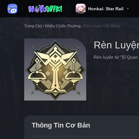
Honkai: Star Rail
Trang Chủ
/
Khiêu Chiến Thường
/
Rèn Luyện Cân Bằng
Rèn Luyệ
Rèn luyện từ "Sĩ Quan 
Thông Tin Cơ Bản