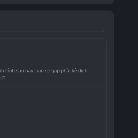
trình sau này, bạn sẽ gặp phải kẻ địch 
hỉ?