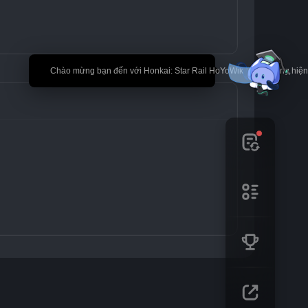
🎉 Chào mừng bạn đến với Honkai: Star Rail HoYoWiki! * Nội dung hi