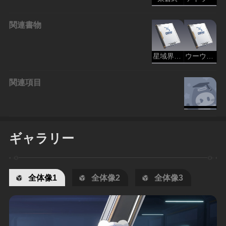
関連書物
星域界種要旨：ウーウーボ
ウーウーボの行動考察
関連項目
ギャラリー
全体像1
全体像2
全体像3