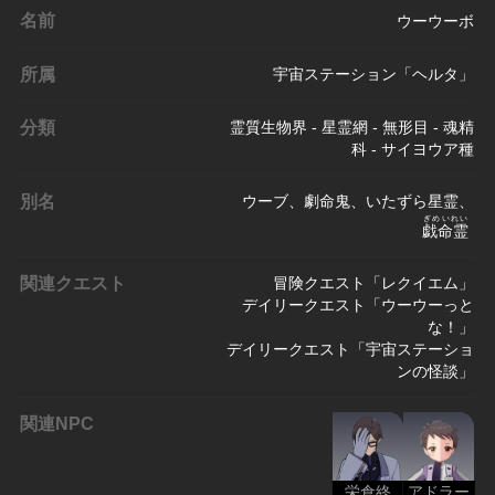
名前
ウーウーボ
所属
宇宙ステーション「ヘルタ」
分類
霊質生物界 - 星霊網 - 無形目 - 魂精
科 - サイヨウア種
別名
ウーブ、劇命鬼、いたずら星霊、
ぎめいれい
戯命霊
関連クエスト
冒険クエスト「レクイエム」
デイリークエスト「ウーウーっと
な！」
デイリークエスト「宇宙ステーショ
ンの怪談」
関連NPC
栄倉終
アドラー