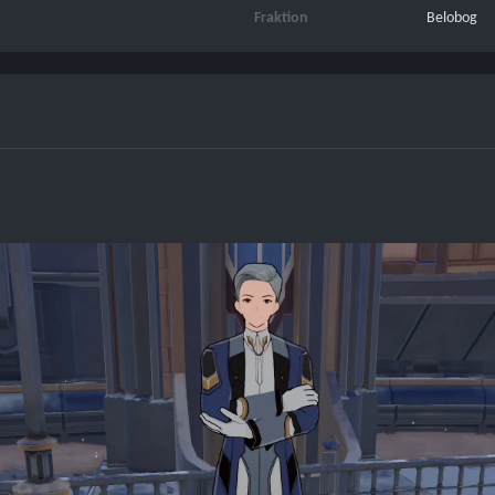
Fraktion
Belobog