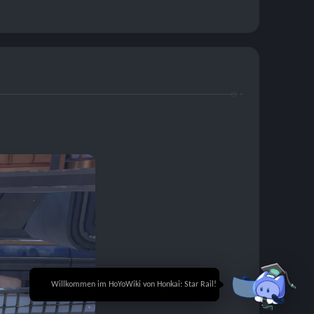
🎉 Willkommen im HoYoWiki von Honkai: Star Rail!