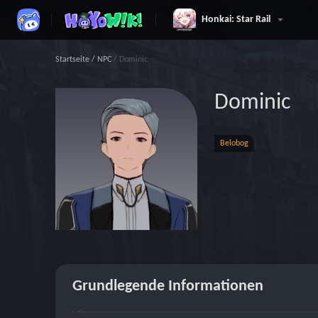
Honkai: Star Rail
Startseite
/
NPC
/
Dominic
Dominic
Belobog
Grundlegende Informationen