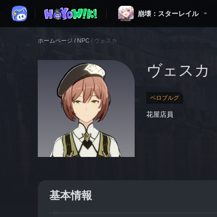
崩壊：スターレイル
ホームページ
/
NPC
/
ヴェスカ
ヴェスカ
ベロブルグ
花屋店員
基本情報