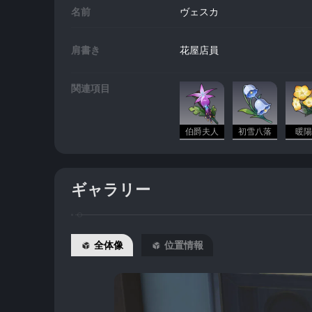
名前
ヴェスカ
肩書き
花屋店員
関連項目
伯爵夫人
初雪八落
暖陽
ギャラリー
全体像
位置情報