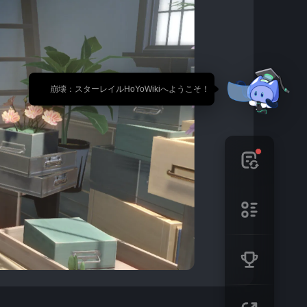
🎉 崩壊：スターレイルHoYoWikiへようこそ！