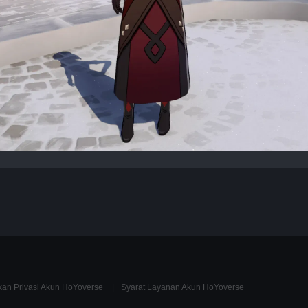
kan Privasi Akun HoYoverse
Syarat Layanan Akun HoYoverse