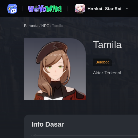
Honkai: Star Rail
Beranda
/
NPC
/
Tamila
Tamila
Belobog
Aktor Terkenal
Info Dasar