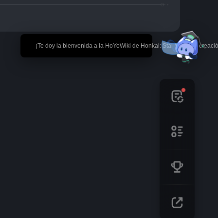
🎉 ¡Te doy la bienvenida a la HoYoWiki de Honkai: Star Rail! *La creaci