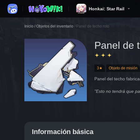
Honkai: Star Rail
Inicio
/
Objetos del inventario
/
Panel de techo roto
Panel de 
3★
Objeto de misión
Panel del techo fabric
"Esto no tendrá que p
Información básica