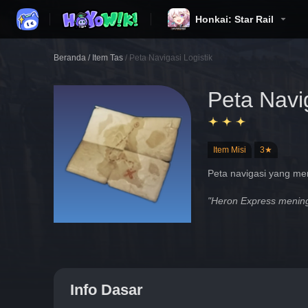
Honkai: Star Rail
Beranda
/
Item Tas
/
Peta Navigasi Logistik
Peta Navig
Item Misi
3★
Peta navigasi yang me
"Heron Express mening
Info Dasar