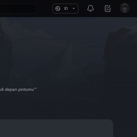
ID
di depan pintumu'"