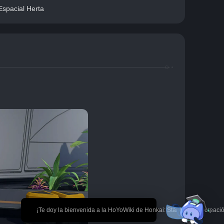
Espacial Herta
🎉 ¡Te doy la bienvenida a la HoYoWiki de Honkai: Star Rail! *La creaci