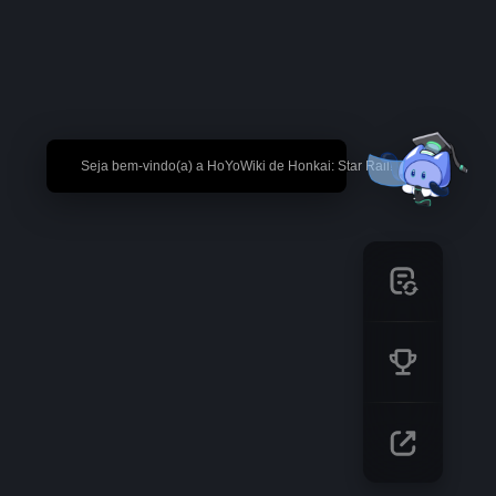
🎉 Seja bem-vindo(a) a HoYoWiki de Honkai: Star Rail!