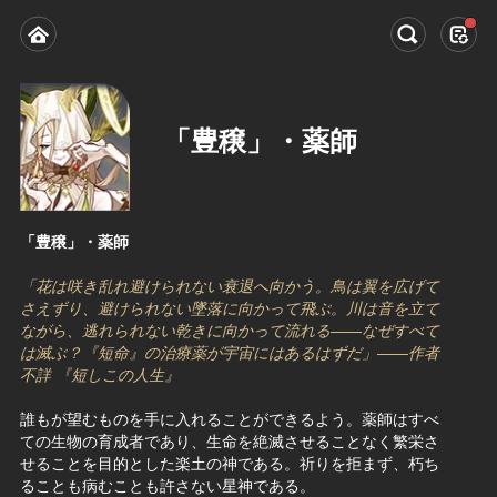
「豊穣」・薬師
「豊穣」・薬師
「花は咲き乱れ避けられない衰退へ向かう。鳥は翼を広げて
さえずり、避けられない墜落に向かって飛ぶ。川は音を立て
ながら、逃れられない乾きに向かって流れる――なぜすべて
は滅ぶ？『短命』の治療薬が宇宙にはあるはずだ」——作者
不詳 『短しこの人生』
誰もが望むものを手に入れることができるよう。薬師はすべ
ての生物の育成者であり、生命を絶滅させることなく繁栄さ
せることを目的とした楽土の神である。祈りを拒まず、朽ち
ることも病むことも許さない星神である。