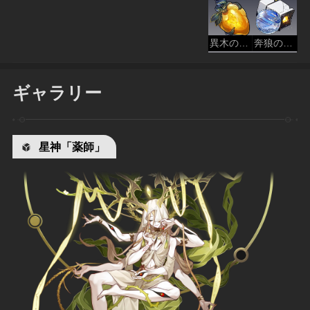
異木の果実
奔狼の都藍王朝
ギャラリー
星神「薬師」