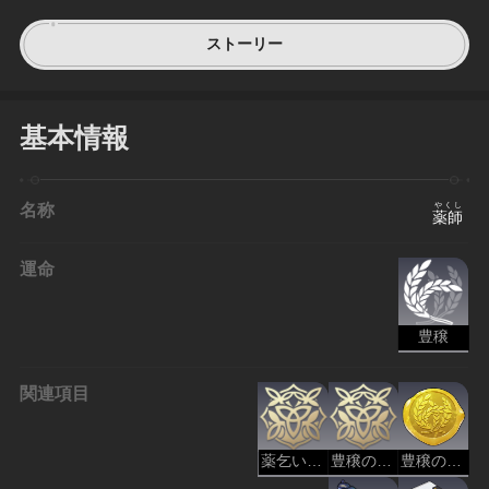
ストーリー
基本情報
名称
やくし
薬師
運命
豊穣
関連項目
薬乞い - 豊穣
豊穣の民 - 豊穣
豊穣の封蝋