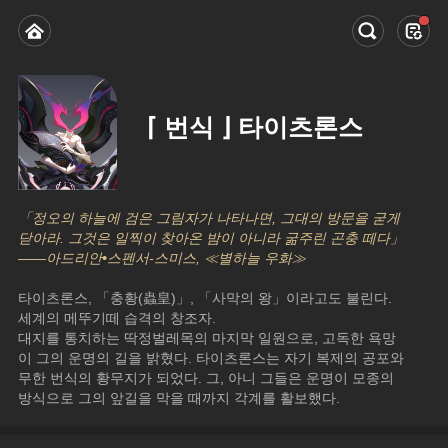
⌈ 번식 ⌋ 타이츠론스
「정오의 하늘에 검은 그림자가 나타나면, 그대의 방문을 굳게 
닫아라. 그것은 일찍이 찾아온 밤이 아니라 굶주린 곤충 떼다」
——아드리안
•
스펜서-스미스, ≪별하늘 우화≫
타이츠론스, 「충황(蟲皇)」, 「사막의 왕」이라고도 불린다. 
세계의 메뚜기떼 습격의 창조자.
대지를 통치하는 딱정벌레목의 마지막 일원으로, 고독한 욕망
이 그의 운명의 길을 밝혔다. 타이츠론스는 자기 복제의 공포와 
무한 번식의 황무지가 되었다. 그, 아니 그들은 운명이 모종의 
방식으로 그의 앞길을 막을 때까지 각계를 활보했다.