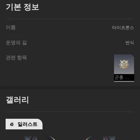
기본 정보
이름
타이츠론스
운명의 길
번식
관련 항목
곤충 떼 - 번식
갤러리
일러스트