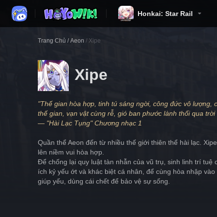
Honkai: Star Rail
Trang Chủ
/
Aeon
/
Xipe
Xipe
"Thế gian hòa hợp, tinh tú sáng ngời, công đức vô lượng, 
thế gian, vạn vật cùng rễ, gió ban phước lành thổi qua trời 
— "Hài Lạc Tụng" Chương nhạc 1
Quần thể Aeon đến từ nhiều thế giới thiên thể hài lạc. Xi
lên niềm vui hòa hợp.
Để chống lại quy luật tàn nhẫn của vũ trụ, sinh linh trí tu
ích kỷ yếu ớt và khác biệt cá nhân, để cùng hòa nhập vào 
giúp yếu, dùng cái chết để bảo vệ sự sống.