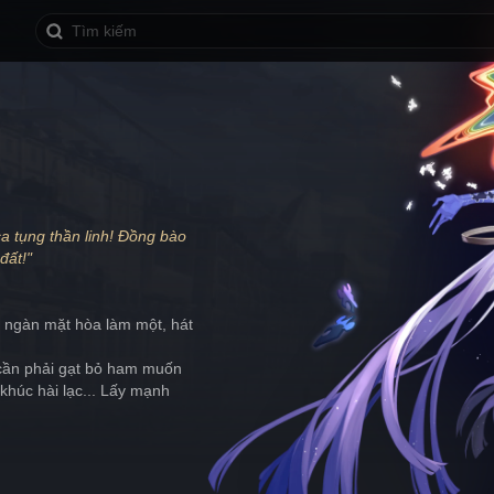
ca tụng thần linh! Đồng bào 
đất!"
pe ngàn mặt hòa làm một, hát 
ệ cần phải gạt bỏ ham muốn 
khúc hài lạc... Lấy mạnh 