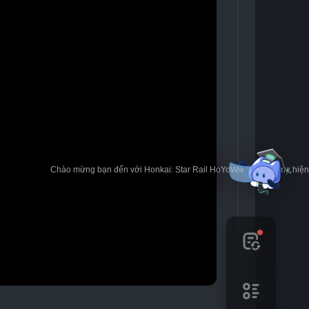
🎉 Chào mừng bạn đến với Honkai: Star Rail HoYoWiki! * Nội dung hi