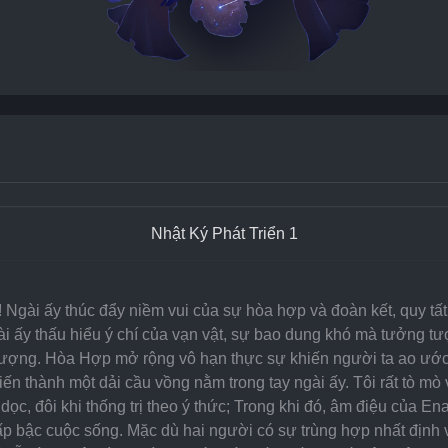
Nhật Ký Phát Triển 1
Ngài ấy thúc đẩy niềm vui của sự hòa hợp và đoàn kết, quy tất c
ài ấy thấu hiểu ý chí của vạn vật, sự bao dung khó mà tưởng tượn
ợng. Hòa Hợp mở rộng vô hạn thực sự khiến người ta ao ước,
iến thành một dải cầu vồng nằm trong tay ngài ấy. Tôi rất tò mò 
ọc, đôi khi thống trị theo ý thức; Trong khi đó, âm điệu của E
cấp bậc cuộc sống. Mặc dù hai người có sự trùng hợp nhất định