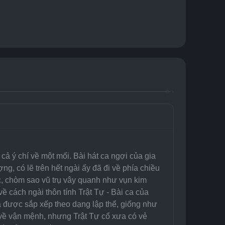
ả ý chí về một mối. Bài hát ca ngợi của gia 
g, có lẽ trên hết ngài ấy đã đi về phía chiều 
 chòm sao vũ trụ vây quanh như vụn kim 
về cách ngài thôn tính Trật Tự - Bài ca của 
na được sắp xếp theo dạng lập thể, giống như 
 về vận mệnh, nhưng Trật Tự cổ xưa có vẻ 