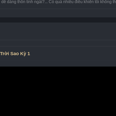
 dễ dàng thôn tính ngài?... Có quá nhiều điều khiến tôi không 
Trời Sao Kỳ 1