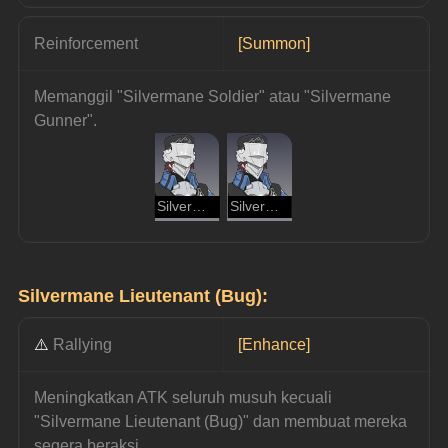
Reinforcement
[Summon]
Memanggil "Silvermane Soldier" atau "Silvermane 
Gunner".
Silvermane Soldier
Silvermane Archer
Silvermane Lieutenant (Bug):
⚠️ 
Rallying
[Enhance]
Meningkatkan ATK seluruh musuh kecuali 
"Silvermane Lieutenant (Bug)" dan membuat mereka 
segera beraksi.