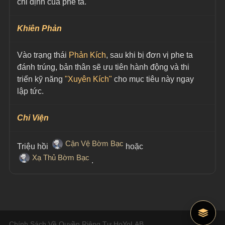
chỉ định của phe ta.
Khiên Phản
Vào trạng thái 
Phản Kích
, sau khi bị đơn vị phe ta 
đánh trúng, bản thân sẽ ưu tiên hành động và thi 
triển kỹ năng 
"Xuyên Kích"
 cho mục tiêu này ngay 
lập tức.
Chi Viện
Cận Vệ Bờm Bạc
Triệu hồi 
hoặc
Xạ Thủ Bờm Bạc
.
Chính Sách Về Quyền Riêng Tư HoYoLAB