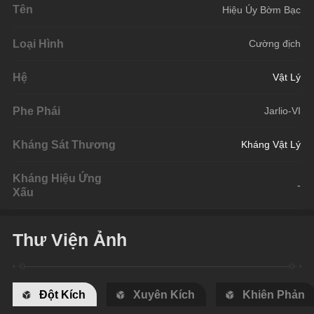
Tên
Hiệu Úy Bờm Bạc
Loại Hình
Cường địch
Hệ
Vật Lý
Phe Phái
Jarlio-VI
Kháng Sát Thương
Kháng Vật Lý
Kháng Hiệu Ứng
-
Xấu
Thư Viện Ảnh
Đột Kích
Xuyên Kích
Khiên Phản