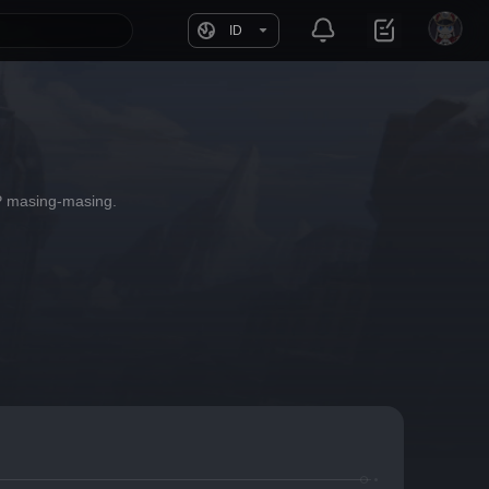
ID
 masing-masing.