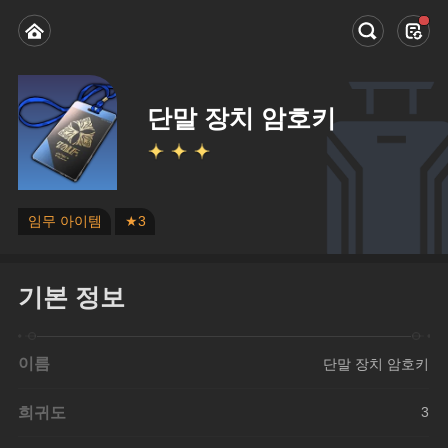
단말 장치 암호키
임무 아이템
★3
기본 정보
이름
단말 장치 암호키
희귀도
3