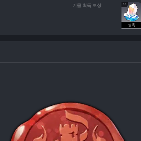
30
기물 획득 보상
성옥