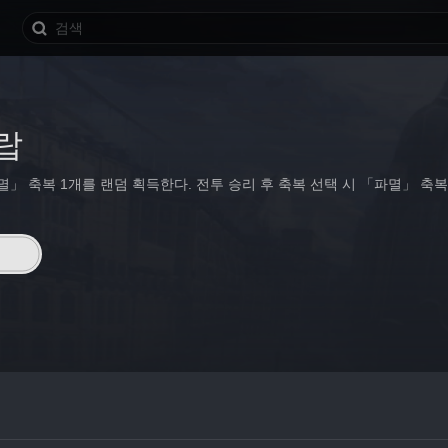
랍
멸」 축복 1개를 랜덤 획득한다. 전투 승리 후 축복 선택 시 「파멸」 