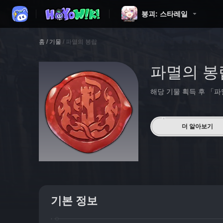
붕괴: 스타레일
홈
/
기물
/
파멸의 봉랍
파멸의 봉
해당 기물 획득 후 「파
더 알아보기
기본 정보