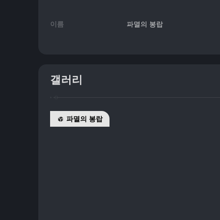
이름
파멸의 봉랍
갤러리
파멸의 봉랍