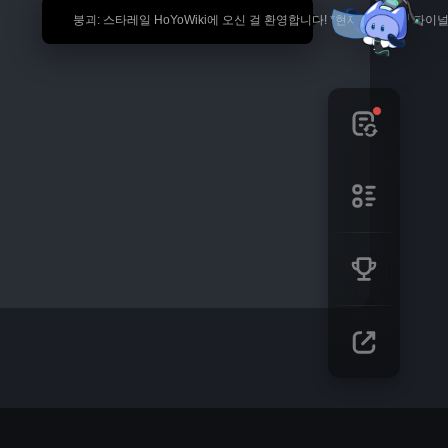
🎉 붕괴: 스타레일 HoYoWiki에 오신 걸 환영합니다! *현재 내용은 