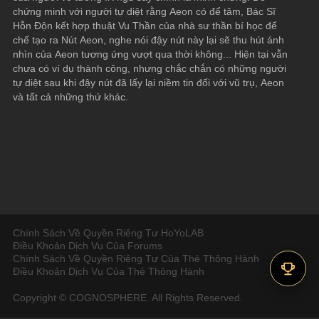
chứng minh với người tự diệt rằng Aeon có để tâm, Bác Sĩ 
Hỗn Độn kết hợp thuật Vu Thần của nhà sư thần bí học để 
chế tạo ra Nút Aeon, nghe nói đậy nút này lại sẽ thu hút ánh 
nhìn của Aeon tương ứng vượt qua thời không... Hiện tại vẫn 
chưa có ví dụ thành công, nhưng chắc chắn có những người 
tự diệt sau khi đậy nút đã lấy lại niềm tin đối với vũ trụ, Aeon 
và tất cả những thứ khác.
Chính Sách Về Quyền Riêng Tư HoYoLAB
Điều Khoản Dịch Vụ Của Forums
Chính Sách Về Quyền Riêng Tư Của Thẻ Thông Hành
Điều Khoản Dịch Vụ Của Thẻ Thông Hành
Copyright © COGNOSPHERE. All Rights Reserved.