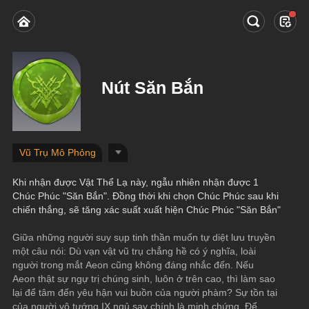
Nút Săn Bắn
Vũ Trụ Mô Phỏng
Khi nhận được Vật Thể Lạ này, ngẫu nhiên nhận được 1 
Chúc Phúc "Săn Bắn". Đồng thời khi chọn Chúc Phúc sau khi 
chiến thắng, sẽ tăng xác suất xuất hiện Chúc Phúc "Săn Bắn"
Giữa những người suy sụp tinh thần muốn tự diệt lưu truyền 
một câu nói: Dù vạn vật vũ trụ chẳng hề có ý nghĩa, loài 
người trong mắt Aeon cũng không đáng nhắc đến. Nếu 
Aeon thật sự ngự trị chúng sinh, luôn ở trên cao, thì làm sao 
lại để tâm đến yêu hận vui buồn của người phàm? Sự tồn tại 
của người vô tướng IX ngủ say chính là minh chứng. Để 