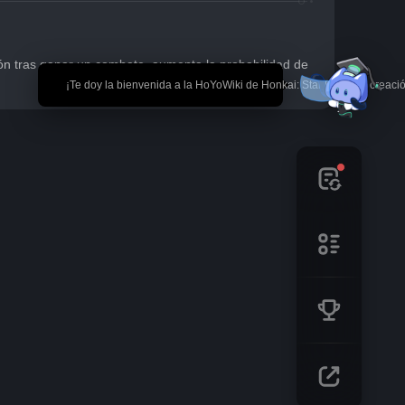
ción tras ganar un combate, aumenta la probabilidad de 
🎉 ¡Te doy la bienvenida a la HoYoWiki de Honkai: Star Rail! *La creaci