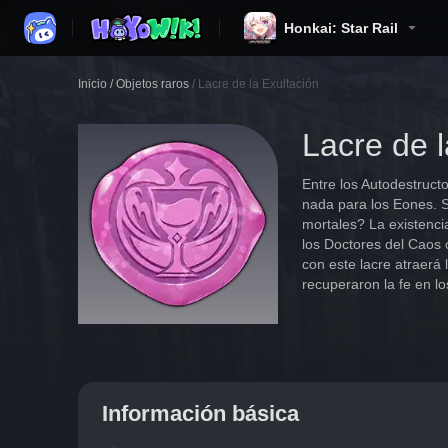
Honkai: Star Rail
Inicio
/
Objetos raros
/
Lacre de la Exultación
Lacre de l
Entre los Autodestruct
nada para los Eones. S
mortales? La existenci
los Doctores del Caos 
con este lacre atraerá
recuperaron la fe en lo
Información básica