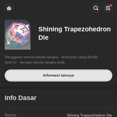
Shining Trapezohedron
Die
Mengganti semua benda langka - termasuk yang dimiliki 
saat ini - dengan benda langka acak.
Informasi lainnya
Info Dasar
Nama
Shining Trapezohedron Die