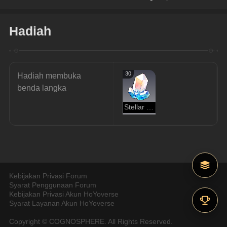
Hadiah
30
Hadiah membuka 
benda langka
Stellar Jade
Kebijakan Privasi Forum
Syarat Penggunaan Forum
Kebijakan Privasi Akun HoYoverse
Syarat Layanan Akun HoYoverse
Copyright © COGNOSPHERE. All Rights Reserved.