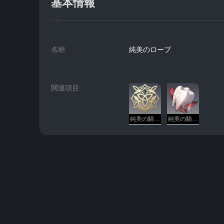
基本情報
名称
純美のローブ
関連項目
純美の騎士団 - 純美
純美の騎士道