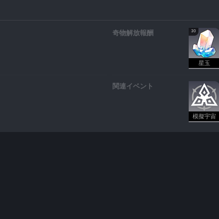
30
奇物解放報酬
星玉
関連イベント
模擬宇宙