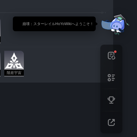
🎉 崩壊：スターレイルHoYoWikiへようこそ！
階差宇宙