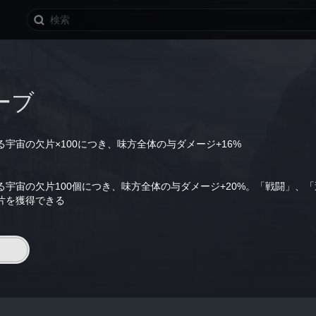
ーブ
宇宙の欠片×100につき、味方全体の与ダメージ+16%
る宇宙の欠片100個につき、味方全体の与ダメージ+20%。「戦闘」、
片を獲得できる