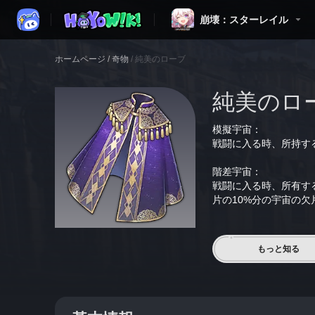
崩壊：スターレイル
ホームページ
/
奇物
/
純美のローブ
純美のロ
模擬宇宙：
戦闘に入る時、所持する
階差宇宙：
戦闘に入る時、所有す
片の10%分の宇宙の欠
もっと知る