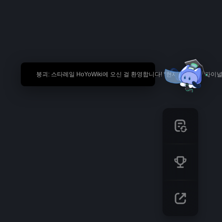
🎉 붕괴: 스타레일 HoYoWiki에 오신 걸 환영합니다! *현재 내용은 