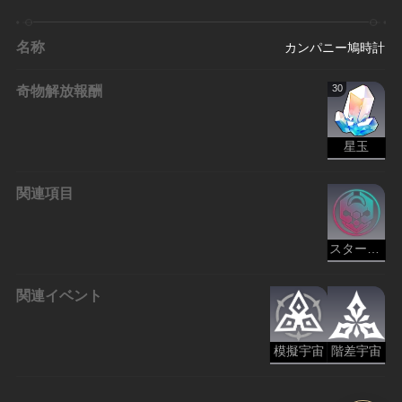
名称
カンパニー鳩時計
奇物解放報酬
30
星玉
関連項目
スターピースカンパニー - 存護
関連イベント
模擬宇宙
階差宇宙