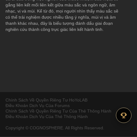
gắng liên kết mối liên kết giữa màu sắc và ngôn ngữ, âm 
nhạc, vị và mùi. Kể từ đó, mọi người nhìn thấy màu sắc sẽ 
có thể trải nghiệm được nhiều tầng ý nghĩa, mùi vị và âm 
thanh khác nhau, đây là biểu tượng đánh dấu giai đoạn 
nghiên cứu thành công trực giác liên kết hành tinh.
Chính Sách Về Quyền Riêng Tư HoYoLAB
Điều Khoản Dịch Vụ Của Forums
Chính Sách Về Quyền Riêng Tư Của Thẻ Thông Hành
Điều Khoản Dịch Vụ Của Thẻ Thông Hành
Copyright © COGNOSPHERE. All Rights Reserved.