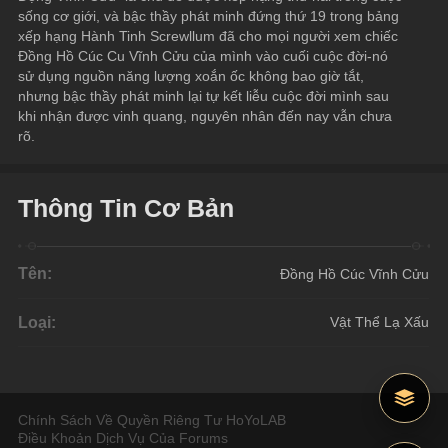
sống cơ giới, và bậc thầy phát minh đứng thứ 19 trong bảng 
xếp hạng Hành Tinh Screwllum đã cho mọi người xem chiếc 
Đồng Hồ Cúc Cu Vĩnh Cửu của mình vào cuối cuộc đời-nó 
sử dụng nguồn năng lượng xoắn ốc không bao giờ tắt, 
nhưng bậc thầy phát minh lại tự kết liễu cuộc đời mình sau 
khi nhận được vinh quang, nguyên nhân đến nay vẫn chưa 
rõ.
Thông Tin Cơ Bản
Tên:
Đồng Hồ Cúc Vĩnh Cửu
Loại:
Vật Thể Lạ Xấu
Chính Sách Về Quyền Riêng Tư HoYoLAB
Điều Khoản Dịch Vụ Của Forums