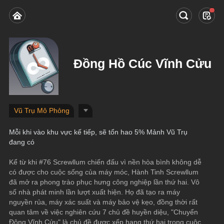
Đồng Hồ Cúc Vĩnh Cửu
Vũ Trụ Mô Phỏng
Mỗi khi vào khu vực kế tiếp, sẽ tổn hao 5% Mảnh Vũ Trụ 
đang có
Kể từ khi #76 Screwllum chiến đấu vì nền hòa bình không dễ 
có được cho cuộc sống của máy móc, Hành Tinh Screwllum 
đã mở ra phong trào phục hưng công nghiệp lần thứ hai. Vô 
số nhà phát minh lần lượt xuất hiện. Họ đã tạo ra máy 
nguyền rủa, máy xác suất và máy bảo vệ kẹo, đồng thời rất 
quan tâm về việc nghiên cứu 7 chủ đề huyền diệu, "Chuyển 
Động Vĩnh Cửu" là chủ đề được xếp hạng thứ hai trong cuộc 