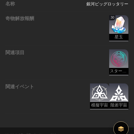
名称
銀河ビッグロッタリー
奇物解放報酬
30
星玉
関連項目
スターピースカンパニー - 存護
関連イベント
模擬宇宙
階差宇宙