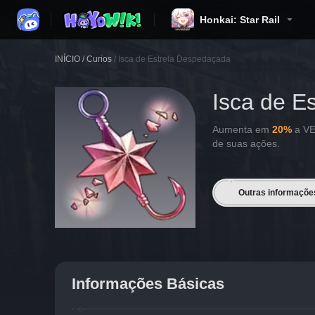
Honkai: Star Rail
INÍCIO
/
Curios
/
Isca de Estrela Despedaçada
Isca de E
Aumenta em
20%
a VE
de suas ações.
Outras informaçõe
Informações Básicas