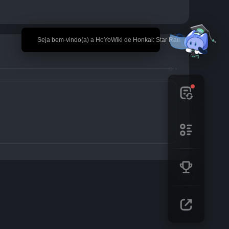
🎉 Seja bem-vindo(a) a HoYoWiki de Honkai: Star Rail!